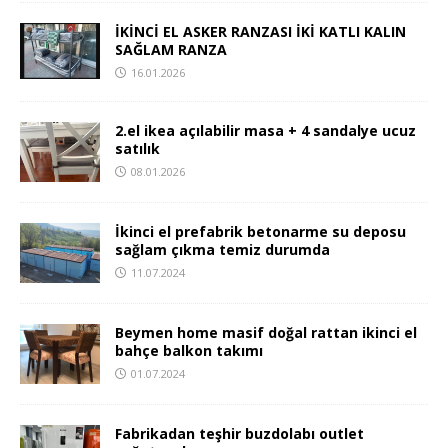
İKİNCİ EL ASKER RANZASI İKİ KATLI KALIN
SAĞLAM RANZA
16.01.2026
2.el ikea açılabilir masa + 4 sandalye ucuz
satılık
08.01.2026
İkinci el prefabrik betonarme su deposu
sağlam çıkma temiz durumda
11.07.2024
Beymen home masif doğal rattan ikinci el
bahçe balkon takımı
01.07.2024
Fabrikadan teşhir buzdolabı outlet