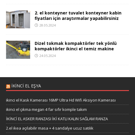
2. el konteyner tuvalet konteyner kabin
fiyatları için araştırmalar yapabilirsiniz
28.05.2024
Dizel tokmak kompaktörler tek yönlü
kompaktörler ikinci el temiz makine
24.05.2024
İKİNCİ EL EŞYA
ikinci el Kask Kamerası 16MP Ultra Hd Wifi Aksiyon Kamerası
ikinci el çıkma megan 4 far sıfır komple takım
İKİNCİ EL ASKER RANZASI İKİ KATLI KALIN SAĞLAM RANZA
2.el ikea açılabilir masa + 4 sandalye ucuz satılık