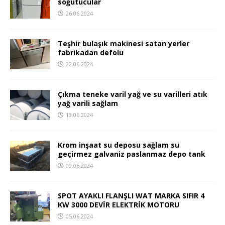
soğutucular
26.06.2024
Teşhir bulaşık makinesi satan yerler
fabrikadan defolu
22.06.2024
Çıkma teneke varil yağ ve su varilleri atık
yağ varili sağlam
13.06.2024
Krom inşaat su deposu sağlam su
geçirmez galvaniz paslanmaz depo tank
09.06.2024
SPOT AYAKLI FLANŞLI WAT MARKA SIFIR 4
KW 3000 DEVİR ELEKTRİK MOTORU
05.06.2024