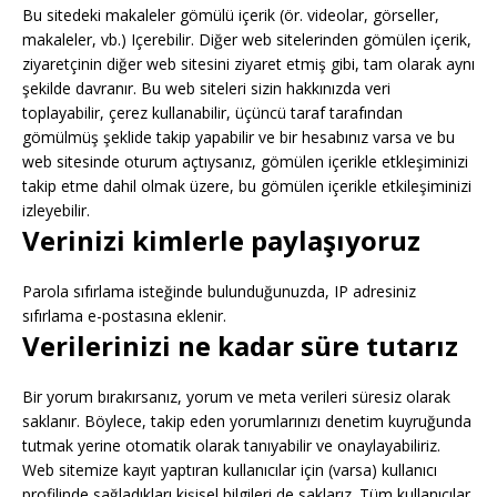
Bu sitedeki makaleler gömülü içerik (ör. videolar, görseller,
makaleler, vb.) Içerebilir. Diğer web sitelerinden gömülen içerik,
ziyaretçinin diğer web sitesini ziyaret etmiş gibi, tam olarak aynı
şekilde davranır. Bu web siteleri sizin hakkınızda veri
toplayabilir, çerez kullanabilir, üçüncü taraf tarafından
gömülmüş şeklide takip yapabilir ve bir hesabınız varsa ve bu
web sitesinde oturum açtıysanız, gömülen içerikle etkleşiminizi
takip etme dahil olmak üzere, bu gömülen içerikle etkileşiminizi
izleyebilir.
Verinizi kimlerle paylaşıyoruz
Parola sıfırlama isteğinde bulunduğunuzda, IP adresiniz
sıfırlama e-postasına eklenir.
Verilerinizi ne kadar süre tutarız
Bir yorum bırakırsanız, yorum ve meta verileri süresiz olarak
saklanır. Böylece, takip eden yorumlarınızı denetim kuyruğunda
tutmak yerine otomatik olarak tanıyabilir ve onaylayabiliriz.
Web sitemize kayıt yaptıran kullanıcılar için (varsa) kullanıcı
profilinde sağladıkları kişisel bilgileri de saklarız. Tüm kullanıcılar