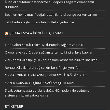
İkinci el prefabrik betonarme su deposu sağlam çıkma temiz
durumda
Beymen home masif doğal rattan ikinci el bahçe balkon takımı
Fabrikadan teşhir buzdolabı outlet soğutucular
ÇIKMA EŞYA – IKINCI EL ÇIKMACI
İkea Salon Koltuk Takımı iyi durumda sağlam ve ucuz
Çıkma lake kapı 2 adet sağlam tertemiz ikinci el lake kapılar
2.el kanatlı villa tipi çelik kapı sağlam kasasıyla birlikte satılıktır
Renault Clio ikinci el sağ sol ön far sıfır gibi yeni far
ÇIKMA TORNALI FIRINLANMIŞ EMPRENYELİ BAĞ DİREKLER
5 AYLIK KURŞUN GEÇİRMEZ SAĞLAM ÇELİK KAPI
Sıcak soğuk pasta dolabı İş değişikliği nedeniyle soğutma
sistemlerinizi mi satacaksınız
ETIKETLER