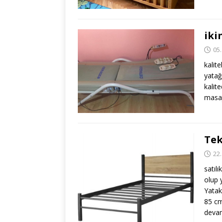
iki
05
kalit
yatağ
kalite
masaj
Tek
22
satıl
olup y
Yatak
85 cm
deva