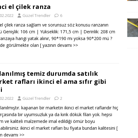
nci el çilek ranza
.02.2022
Güzel Trendler
6
i el çilek ranza sağlam ve sorunsuz söz konusu ranzanın
ü Genişlik: 106 cm | Yükseklik: 171,5 cm | Derinlik: 208 cm
 ranzaya hangi yatak alınır, 90*190 mı yoksa 90*200 mü ?
mde görülmekte olan
[ yazının devamı >>
lanılmış temiz durumda satılık
ket rafları ikinci el ama sıfır gibi
i
.02.2022
Güzel Trendler
2
lanılmıştır. kapanan bir marketin ikinci el market raflarıdır hiç
arçasında bir uyumsuzluk ya da kırık dökük filan yok. hepsi
m ve kaliteli malzemede imal edildiği ömür boyu
abilirsiniz. ikinci el market rafları bu fiyata bundan kalitesini
[
ın devamı >>