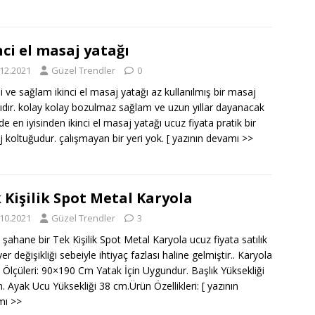
nci el masaj yatağı
.12.2021
Güzel Trendler
0
eli ve sağlam ikinci el masaj yatağı az kullanılmış bir masaj
ıdır. kolay kolay bozulmaz sağlam ve uzun yıllar dayanacak
de en iyisinden ikinci el masaj yatağı ucuz fiyata pratik bir
 koltuğudur. çalışmayan bir yeri yok.
[ yazının devamı >>
 Kişilik Spot Metal Karyola
.10.2021
Güzel Trendler
3
ık şahane bir Tek Kişilik Spot Metal Karyola ucuz fiyata satılık
er değişikliği sebeiyle ihtiyaç fazlası haline gelmiştir.. Karyola
 Ölçüleri: 90×190 Cm Yatak İçin Uygundur. Başlık Yüksekliği
. Ayak Ucu Yüksekliği 38 cm.Ürün Özellikleri:
[ yazının
mı >>