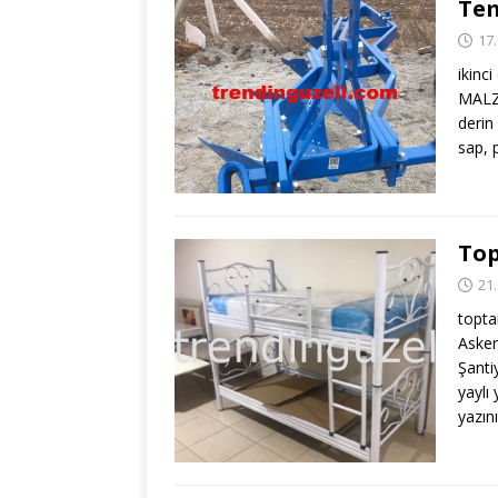
Tem
17
ikinc
MALZ
derin 
sap, p
Top
21
topta
Asker
Şanti
yaylı
yazın