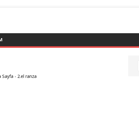
IM
 Sayfa
-
2.el ranza