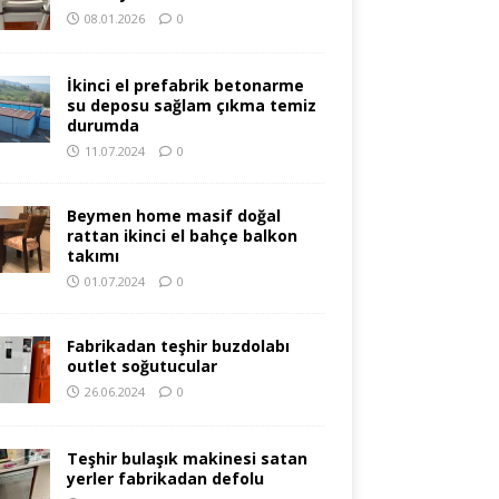
08.01.2026
0
İkinci el prefabrik betonarme
su deposu sağlam çıkma temiz
durumda
11.07.2024
0
Beymen home masif doğal
rattan ikinci el bahçe balkon
takımı
01.07.2024
0
Fabrikadan teşhir buzdolabı
outlet soğutucular
26.06.2024
0
Teşhir bulaşık makinesi satan
yerler fabrikadan defolu