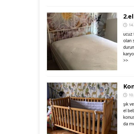
2.e
14
ucuz f
olan 
durum
karyo
>>
Kom
10
şık v
el beb
konus
da md