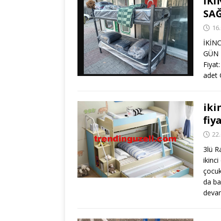
İKİ
SA
16
İKİN
GÜN 
Fiyat
adet
iki
fiy
22
3lü R
ikinci
çocuk
da ba
deva