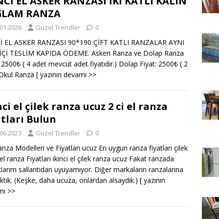
NCİ EL ASKER RANZASI İKİ KATLI KALIN
ĞLAM RANZA
.01.2026
Güzel Trendler
0
Cİ EL ASKER RANZASI 90*190 ÇİFT KATLI RANZALAR AYNI
İÇİ TESLİM KAPIDA ÖDEME. Askeri Ranza ve Dolap Ranza
: 2500₺ ( 4 adet mevcut adet fiyatıdır.) Dolap Fiyat: 2500₺ ( 2
 Okul Ranza
[ yazının devamı >>
nci el çilek ranza ucuz 2 ci el ranza
atları Bulun
.06.2023
Güzel Trendler
0
anza Modelleri ve Fiyatları ucuz En uygun ranza fiyatları çilek
 el ranza Fiyatları ikinci el çilek ranza ucuz Fakat ranzada
larım sallantıdan uyuyamıyor. Diğer markaların ranzalarına
ktık. (Keşke, daha ucuza, onlardan alsaydık.)
[ yazının
mı >>