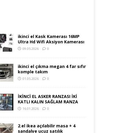
ikinci el Kask Kamerası 16MP
Ultra Hd Wifi Aksiyon Kamerası
09.05.2026
0
ikinci el çıkma megan 4 far sıfır
komple takım
01.05.2026
0
İKİNCİ EL ASKER RANZASI İKİ
KATLI KALIN SAĞLAM RANZA
16.01.2026
0
2.el ikea açılabilir masa + 4
sandalye ucuz satılık