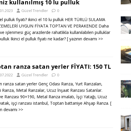
iz kullanılmış 10 lu pulluk
.01.2023
Güzel Trendler
0
i el pulluk fiyatı? ikinci el 10 lu pulluk HER TÜRLÜ SULAMA
EMELERİ UYGUN FİYATA TOPTAN VE PERAKENDE Daha
ve işlenmesi güç arazilerde rahatlıkla kullanılabilen pulluklar
ulluk Ikinci el pulluk fiyatı ne kadar?
[ yazının devamı >>
tan ranza satan yerler FİYATI: 150 TL
.07.2022
Güzel Trendler
0
n ranza satan yerler Genç Odası Ranza, Yurt Ranzaları,
i Ranza, Metal Ranzalar, Ucuz İnşaat Ranzası Satanlar.
ye Ranzası 90×190, Metal Ranza imalatı, İşçi Yatağı, Ucuz
 yatak, işçi ranzası istanbul, Toptan battaniye Ahşap Ranza.
[
ın devamı >>