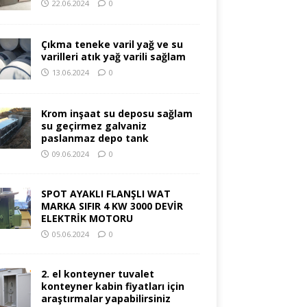
22.06.2024
0
Çıkma teneke varil yağ ve su
varilleri atık yağ varili sağlam
13.06.2024
0
Krom inşaat su deposu sağlam
su geçirmez galvaniz
paslanmaz depo tank
09.06.2024
0
SPOT AYAKLI FLANŞLI WAT
MARKA SIFIR 4 KW 3000 DEVİR
ELEKTRİK MOTORU
05.06.2024
0
2. el konteyner tuvalet
konteyner kabin fiyatları için
araştırmalar yapabilirsiniz