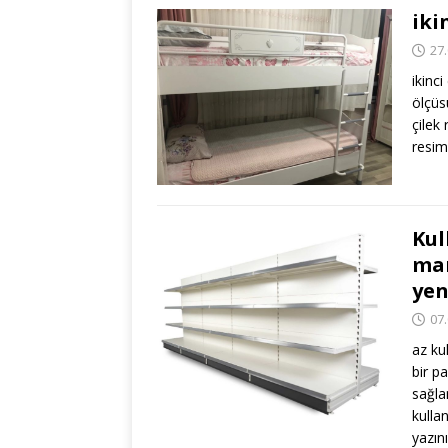
iki
27
ikinc
ölçüs
çilek
resi
Kul
mar
yen
07
az kul
bir p
sağla
kullan
yazın