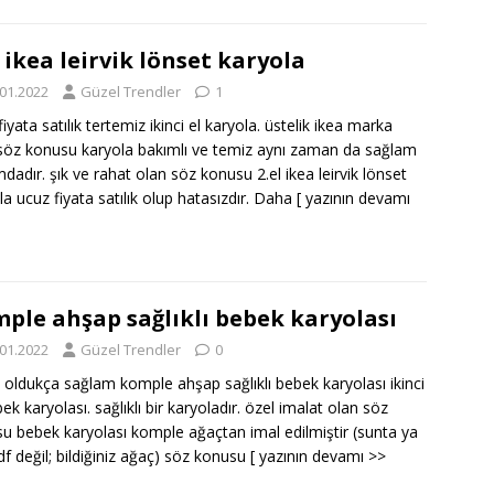
l ikea leirvik lönset karyola
.01.2022
Güzel Trendler
1
iyata satılık tertemiz ikinci el karyola. üstelik ikea marka
söz konusu karyola bakımlı ve temiz aynı zaman da sağlam
dadır. şık ve rahat olan söz konusu 2.el ikea leirvik lönset
la ucuz fiyata satılık olup hatasızdır. Daha
[ yazının devamı
ple ahşap sağlıklı bebek karyolası
.01.2022
Güzel Trendler
0
e oldukça sağlam komple ahşap sağlıklı bebek karyolası ikinci
ek karyolası. sağlıklı bir karyoladır. özel imalat olan söz
u bebek karyolası komple ağaçtan imal edilmiştir (sunta ya
f değil; bildiğiniz ağaç) söz konusu
[ yazının devamı >>