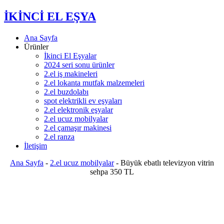
İKİNCİ EL EŞYA
Ana Sayfa
Ürünler
İkinci El Eşyalar
2024 seri sonu ürünler
2.el iş makineleri
2.el lokanta mutfak malzemeleri
2.el buzdolabı
spot elektrikli ev eşyaları
2.el elektronik eşyalar
2.el ucuz mobilyalar
2.el çamaşır makinesi
2.el ranza
İletişim
Ana Sayfa
-
2.el ucuz mobilyalar
-
Büyük ebatlı televizyon vitrin
sehpa 350 TL