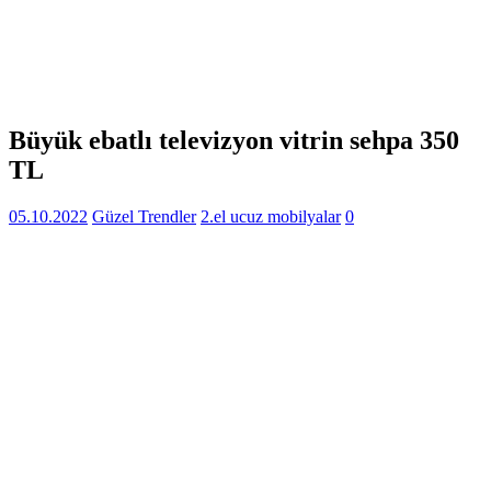
Büyük ebatlı televizyon vitrin sehpa 350
TL
05.10.2022
Güzel Trendler
2.el ucuz mobilyalar
0