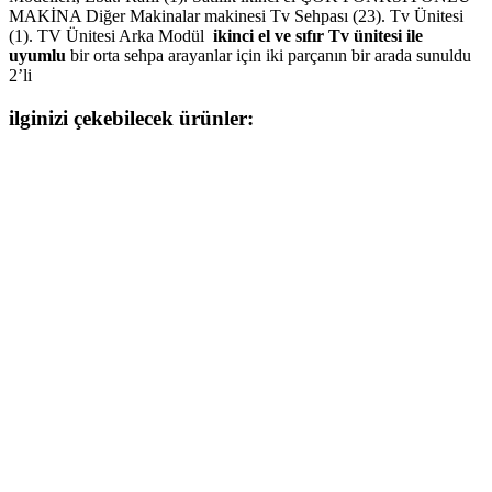
MAKİNA Diğer Makinalar makinesi Tv Sehpası (23). Tv Ünitesi
(1). TV Ünitesi Arka Modül
ikinci el ve sıfır Tv ünitesi ile
uyumlu
bir orta sehpa arayanlar için iki parçanın bir arada sunuldu
2’li
ilginizi çekebilecek ürünler: