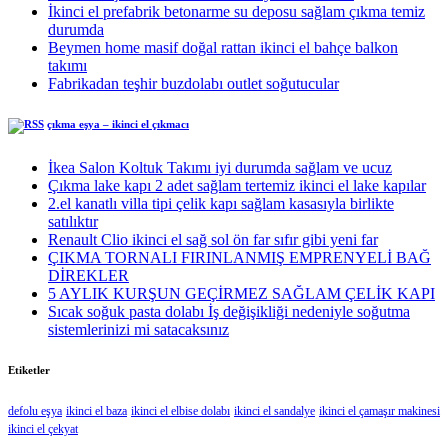
İkinci el prefabrik betonarme su deposu sağlam çıkma temiz
durumda
Beymen home masif doğal rattan ikinci el bahçe balkon
takımı
Fabrikadan teşhir buzdolabı outlet soğutucular
çıkma eşya – ikinci el çıkmacı
İkea Salon Koltuk Takımı iyi durumda sağlam ve ucuz
Çıkma lake kapı 2 adet sağlam tertemiz ikinci el lake kapılar
2.el kanatlı villa tipi çelik kapı sağlam kasasıyla birlikte
satılıktır
Renault Clio ikinci el sağ sol ön far sıfır gibi yeni far
ÇIKMA TORNALI FIRINLANMIŞ EMPRENYELİ BAĞ
DİREKLER
5 AYLIK KURŞUN GEÇİRMEZ SAĞLAM ÇELİK KAPI
Sıcak soğuk pasta dolabı İş değişikliği nedeniyle soğutma
sistemlerinizi mi satacaksınız
Etiketler
defolu eşya
ikinci el baza
ikinci el elbise dolabı
ikinci el sandalye
ikinci el çamaşır makinesi
ikinci el çekyat