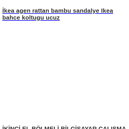
İkea agen rattan bambu sandalye Ikea
bahce koltugu ucuz
İKİNCİ EL BÖLMELİ BİLGİSAYAR ÇALIŞMA