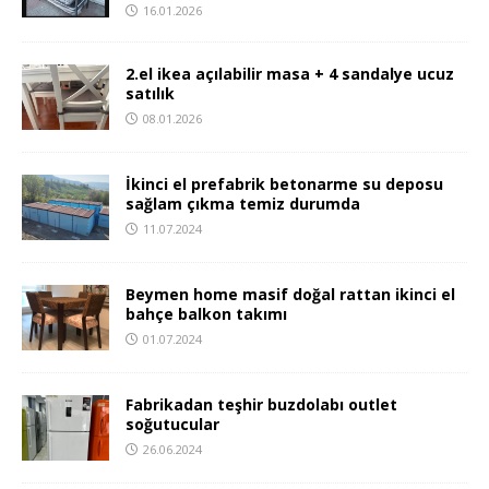
16.01.2026
2.el ikea açılabilir masa + 4 sandalye ucuz
satılık
08.01.2026
İkinci el prefabrik betonarme su deposu
sağlam çıkma temiz durumda
11.07.2024
Beymen home masif doğal rattan ikinci el
bahçe balkon takımı
01.07.2024
Fabrikadan teşhir buzdolabı outlet
soğutucular
26.06.2024