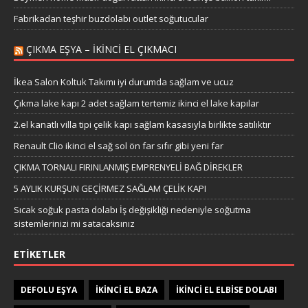
Fabrikadan teşhir buzdolabı outlet soğutucular
ÇIKMA EŞYA – IKINCI EL ÇIKMACI
İkea Salon Koltuk Takımı iyi durumda sağlam ve ucuz
Çıkma lake kapı 2 adet sağlam tertemiz ikinci el lake kapılar
2.el kanatlı villa tipi çelik kapı sağlam kasasıyla birlikte satılıktır
Renault Clio ikinci el sağ sol ön far sıfır gibi yeni far
ÇIKMA TORNALI FIRINLANMIŞ EMPRENYELİ BAĞ DİREKLER
5 AYLIK KURŞUN GEÇİRMEZ SAĞLAM ÇELİK KAPI
Sıcak soğuk pasta dolabı İş değişikliği nedeniyle soğutma
sistemlerinizi mi satacaksınız
ETIKETLER
DEFOLU EŞYA
IKINCI EL BAZA
IKINCI EL ELBISE DOLABI