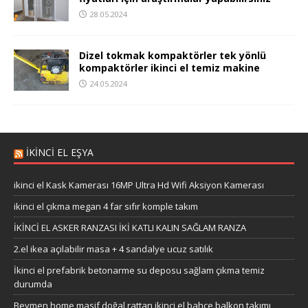
28.05.2024
Dizel tokmak kompaktörler tek yönlü
kompaktörler ikinci el temiz makine
24.05.2024
İKİNCİ EL EŞYA
ikinci el Kask Kamerası 16MP Ultra Hd Wifi Aksiyon Kamerası
ikinci el çıkma megan 4 far sıfır komple takım
İKİNCİ EL ASKER RANZASI İKİ KATLI KALIN SAĞLAM RANZA
2.el ikea açılabilir masa + 4 sandalye ucuz satılık
İkinci el prefabrik betonarme su deposu sağlam çıkma temiz
durumda
Beymen home masif doğal rattan ikinci el bahçe balkon takımı