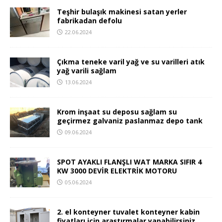
Teşhir bulaşık makinesi satan yerler
fabrikadan defolu
22.06.2024
Çıkma teneke varil yağ ve su varilleri atık
yağ varili sağlam
13.06.2024
Krom inşaat su deposu sağlam su
geçirmez galvaniz paslanmaz depo tank
09.06.2024
SPOT AYAKLI FLANŞLI WAT MARKA SIFIR 4
KW 3000 DEVİR ELEKTRİK MOTORU
05.06.2024
2. el konteyner tuvalet konteyner kabin
fiyatları için araştırmalar yapabilirsiniz