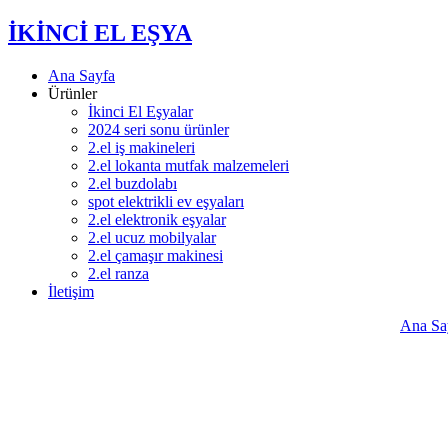
İKİNCİ EL EŞYA
Ana Sayfa
Ürünler
İkinci El Eşyalar
2024 seri sonu ürünler
2.el iş makineleri
2.el lokanta mutfak malzemeleri
2.el buzdolabı
spot elektrikli ev eşyaları
2.el elektronik eşyalar
2.el ucuz mobilyalar
2.el çamaşır makinesi
2.el ranza
İletişim
Ana Sa