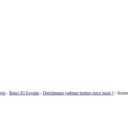
yfa
-
İkinci El Eşyalar
-
Deichmann yağmur botları sizce nasıl ?
-
Scree