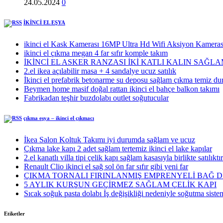
24.05.2024
0
İKİNCİ EL EŞYA
ikinci el Kask Kamerası 16MP Ultra Hd Wifi Aksiyon Kameras
ikinci el çıkma megan 4 far sıfır komple takım
İKİNCİ EL ASKER RANZASI İKİ KATLI KALIN SAĞL
2.el ikea açılabilir masa + 4 sandalye ucuz satılık
İkinci el prefabrik betonarme su deposu sağlam çıkma temiz d
Beymen home masif doğal rattan ikinci el bahçe balkon takımı
Fabrikadan teşhir buzdolabı outlet soğutucular
çıkma eşya – ikinci el çıkmacı
İkea Salon Koltuk Takımı iyi durumda sağlam ve ucuz
Çıkma lake kapı 2 adet sağlam tertemiz ikinci el lake kapılar
2.el kanatlı villa tipi çelik kapı sağlam kasasıyla birlikte satılıktır
Renault Clio ikinci el sağ sol ön far sıfır gibi yeni far
ÇIKMA TORNALI FIRINLANMIŞ EMPRENYELİ BAĞ 
5 AYLIK KURŞUN GEÇİRMEZ SAĞLAM ÇELİK KAPI
Sıcak soğuk pasta dolabı İş değişikliği nedeniyle soğutma sistem
Etiketler