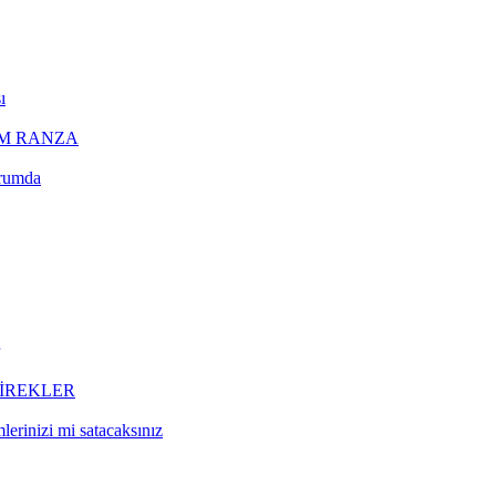
ı
AM RANZA
urumda
DİREKLER
lerinizi mi satacaksınız