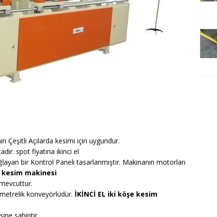
n Çeşitli Açılarda kesimi için uygundur.
dır. spot fiyatına ikinci el
ağlayan bir Kontrol Paneli tasarlanmıştır. Makinanın motorları
e kesim makinesi
 mevcuttur.
ı metrelik konveyörlüdür.
İKİNCİ EL iki köşe kesim
ine sahiptir.