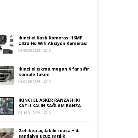
ikinci el Kask Kamerası 16MP
Ultra Hd Wifi Aksiyon Kamerası
09.05.2026
0
ikinci el çıkma megan 4 far sıfır
komple takım
01.05.2026
0
İKİNCİ EL ASKER RANZASI İKİ
KATLI KALIN SAĞLAM RANZA
16.01.2026
0
2.el ikea açılabilir masa + 4
sandalye ucuz satılık