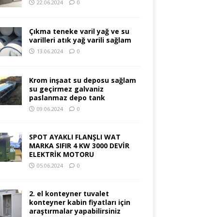
22.06.2024
0
Çıkma teneke varil yağ ve su
varilleri atık yağ varili sağlam
13.06.2024
0
Krom inşaat su deposu sağlam
su geçirmez galvaniz
paslanmaz depo tank
09.06.2024
0
SPOT AYAKLI FLANŞLI WAT
MARKA SIFIR 4 KW 3000 DEVİR
ELEKTRİK MOTORU
05.06.2024
0
2. el konteyner tuvalet
konteyner kabin fiyatları için
araştırmalar yapabilirsiniz