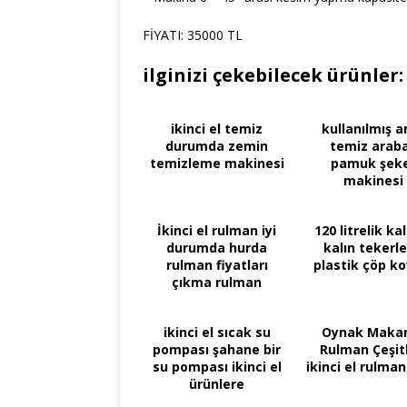
FİYATI: 35000 TL
ilginizi çekebilecek ürünler:
ikinci el temiz
kullanılmış 
durumda zemin
temiz araba
temizleme makinesi
pamuk şek
makinesi
İkinci el rulman iyi
120 litrelik kal
durumda hurda
kalın tekerle
rulman fiyatları
plastik çöp ko
çıkma rulman
ikinci el sıcak su
Oynak Makar
pompası şahane bir
Rulman Çeşitl
su pompası ikinci el
ikinci el rulman
ürünlere
ulaşabilmesi için