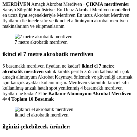
MERDİVEN
Amaçlı Akrobat Merdiven ·
ÇIKMA merdivenler
Saraylı Sürgülü Endüstriyel En Ucuz Akrobat Merdiven modelleri
en ucuz fiyat seçenekleriyle Merdiven En ucuz Akrobat Merdiven
fiyatlarını ile incele sıfır ve ikinci el alüminyum akrobat merdiven
makinalarının ve ekipmanlarının
7 metre akrobatik merdiven
ikinci el 7 metre akrobatik merdiven
5 basamaklı merdiven fiyatları ne kadar?
ikinci el 7 metre
akrobatik merdiven
satılık kiralık perilla 355 cm katlanabilir çok
amaçlı aliminyum Akrobat Kaymayı önlemek ve güvenliği artırmak
için kauçuk ayaklar kullanılmıştır. Merdiven Garantili ikinciel sıfır
kullanılmış arızalı hatalı spot yenilenmiş 4 basamaklı merdiven
fiyatları ne kadar? Elbe
Katlanır Alüminyum Akrobat Merdiven
4×4 Toplam 16 Basamak
ikinci el akrobatik merdiven
ilginizi çekebilecek ürünler: