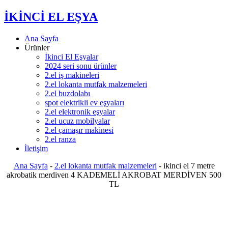
İKİNCİ EL EŞYA
Ana Sayfa
Ürünler
İkinci El Eşyalar
2024 seri sonu ürünler
2.el iş makineleri
2.el lokanta mutfak malzemeleri
2.el buzdolabı
spot elektrikli ev eşyaları
2.el elektronik eşyalar
2.el ucuz mobilyalar
2.el çamaşır makinesi
2.el ranza
İletişim
Ana Sayfa
-
2.el lokanta mutfak malzemeleri
-
ikinci el 7 metre
akrobatik merdiven 4 KADEMELİ AKROBAT MERDİVEN 500
TL