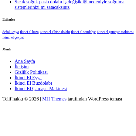
Sıcak soğuk pasta dolabı İş değişikliği nedeniyle soğutma
sistemlerinizi mi satacaksınız
Etiketler
defolu eşya
ikinci el baza
ikinci el elbise dolabı
ikinci el sandalye
ikinci el çamaşır makinesi
ikinci el çekyat
Menü
Ana Sayfa
İletişim
Gizlilik Politikası
İkinci El Eşya
İkinci El Buzdolabı
İkinci El Çamaşır Makinesi
Telif hakkı © 2026 |
MH Themes
tarafından WordPress teması