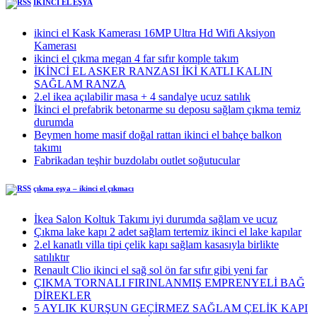
İKİNCİ EL EŞYA
ikinci el Kask Kamerası 16MP Ultra Hd Wifi Aksiyon
Kamerası
ikinci el çıkma megan 4 far sıfır komple takım
İKİNCİ EL ASKER RANZASI İKİ KATLI KALIN
SAĞLAM RANZA
2.el ikea açılabilir masa + 4 sandalye ucuz satılık
İkinci el prefabrik betonarme su deposu sağlam çıkma temiz
durumda
Beymen home masif doğal rattan ikinci el bahçe balkon
takımı
Fabrikadan teşhir buzdolabı outlet soğutucular
çıkma eşya – ikinci el çıkmacı
İkea Salon Koltuk Takımı iyi durumda sağlam ve ucuz
Çıkma lake kapı 2 adet sağlam tertemiz ikinci el lake kapılar
2.el kanatlı villa tipi çelik kapı sağlam kasasıyla birlikte
satılıktır
Renault Clio ikinci el sağ sol ön far sıfır gibi yeni far
ÇIKMA TORNALI FIRINLANMIŞ EMPRENYELİ BAĞ
DİREKLER
5 AYLIK KURŞUN GEÇİRMEZ SAĞLAM ÇELİK KAPI