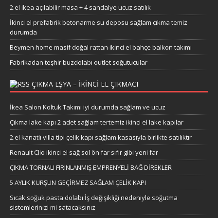
2.el ikea açılabilir masa + 4 sandalye ucuz satılık
İkinci el prefabrik betonarme su deposu sağlam çıkma temiz
durumda
Beymen home masif doğal rattan ikinci el bahçe balkon takımı
Fabrikadan teşhir buzdolabı outlet soğutucular
ÇIKMA EŞYA – IKINCI EL ÇIKMACI
İkea Salon Koltuk Takımı iyi durumda sağlam ve ucuz
Çıkma lake kapı 2 adet sağlam tertemiz ikinci el lake kapılar
2.el kanatlı villa tipi çelik kapı sağlam kasasıyla birlikte satılıktır
Renault Clio ikinci el sağ sol ön far sıfır gibi yeni far
ÇIKMA TORNALI FIRINLANMIŞ EMPRENYELİ BAĞ DİREKLER
5 AYLIK KURŞUN GEÇİRMEZ SAĞLAM ÇELİK KAPI
Sıcak soğuk pasta dolabı İş değişikliği nedeniyle soğutma
sistemlerinizi mi satacaksınız