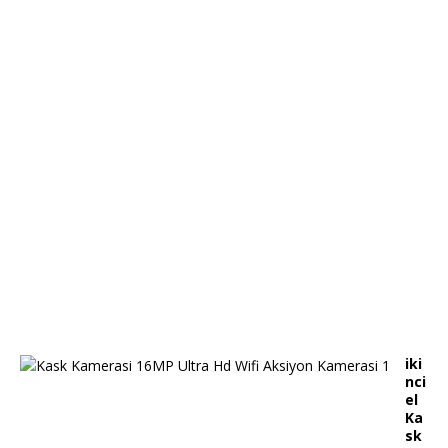
iki
nci
el
Ka
sk