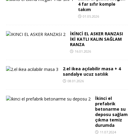
4 far sıfır komple
takım
01.05.2026
İKİNCİ EL ASKER RANZASI
İKİ KATLI KALIN SAĞLAM
RANZA
16.01.2026
2.el ikea açılabilir masa + 4
sandalye ucuz satılık
08.01.2026
İkinci el
prefabrik
betonarme su
deposu sağlam
çıkma temiz
durumda
11.07.2024