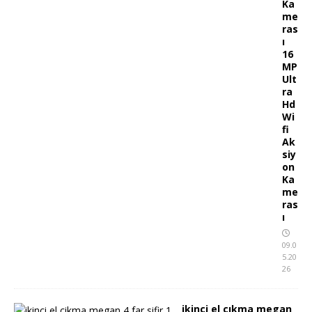
Ka
me
ras
ı
16
MP
Ult
ra
Hd
Wi
fi
Ak
siy
on
Ka
me
ras
ı
09.0
5.20
26
ikinci el çıkma megan