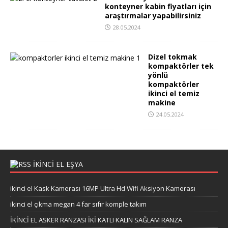
konteyner kabin fiyatları için
araştırmalar yapabilirsiniz
28.05.2024
Dizel tokmak
kompaktörler tek
yönlü
kompaktörler
ikinci el temiz
makine
24.05.2024
İKİNCİ EL EŞYA
ikinci el Kask Kamerası 16MP Ultra Hd Wifi Aksiyon Kamerası
ikinci el çıkma megan 4 far sıfır komple takım
İKİNCİ EL ASKER RANZASI İKİ KATLI KALIN SAĞLAM RANZA