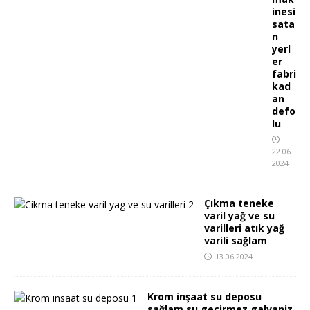
inesi
sata
n
yerl
er
fabri
kad
an
defo
lu
22.06.
2024
Çıkma teneke
varil yağ ve su
varilleri atık yağ
varili sağlam
13.06.2024
Krom inşaat su deposu
sağlam su geçirmez galvaniz