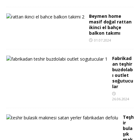
Beymen home
masif doğal rattan
ikinci el bahçe
balkon takımı
01.07.2024
Fabrikad
an teşhir
buzdolab
ı outlet
soğutucu
lar
26.06.2024
Teşh
ir
bula
şık
mak