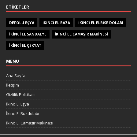
ETIKETLER
DEFOLU EŞYA
IKINCI EL BAZA
IKINCI EL ELBISE DOLABI
IKINCI EL SANDALYE
IKINCI EL ÇAMAŞIR MAKINESI
IKINCI EL ÇEKYAT
MENÜ
Ana Sayfa
İletişim
Gizlilik Politikası
İkinci El Eşya
İkinci El Buzdolabı
İkinci El Çamaşır Makinesi