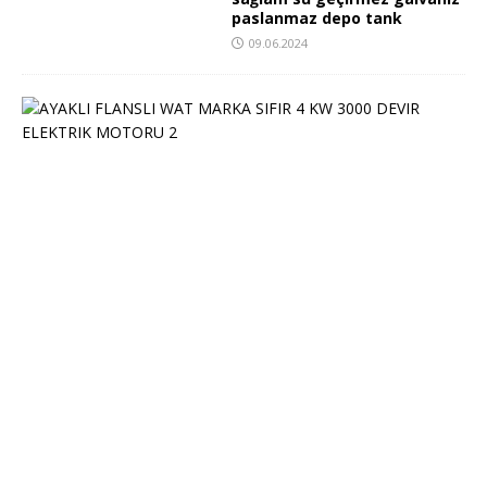
paslanmaz depo tank
09.06.2024
S
P
O
T
A
Y
A
K
L
I
F
L
A
N
Ş
L
I
W
A
T