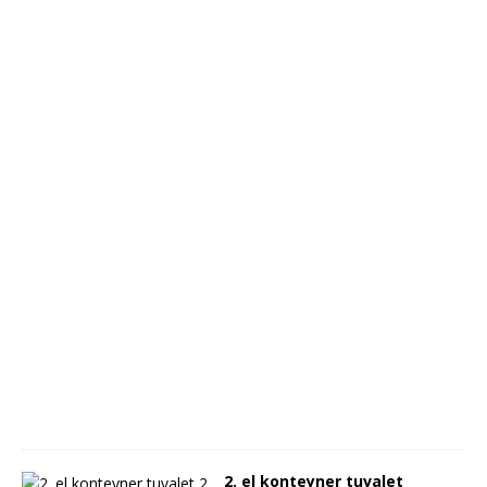
K
T
R
İ
K
M
O
T
O
R
U
0
5
.
0
6
.
2
0
2
4
2. el konteyner tuvalet