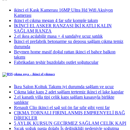
ikinci el Kask Kamerası 16MP Ultra Hd Wifi Aksiyon
Kamerası
ikinci el çıkma megan 4 far sıfır komple takım
İKİNCİ EL ASKER RANZASI İKİ KATLI KALIN
SAĞLAM RANZA
2.el ikea açılabilir masa + 4 sandalye ucuz satılık
İkinci el prefabrik betonarme su deposu sağlam çıkma temiz
durumda
Beymen home masif doğal rattan ikinci el bahçe balkon
takımı
Fabrikadan teşhir buzdolabı outlet soğutucular
çıkma eşya – ikinci el çıkmacı
İkea Salon Koltuk Takımı iyi durumda sağlam ve ucuz
Çıkma lake kapı 2 adet sağlam tertemiz ikinci el lake kapılar
2.el kanatlı villa tipi çelik kapı sağlam kasasıyla birlikte
satılıktır
Renault Clio ikinci el sağ sol ön far sıfır gibi yeni far
ÇIKMA TORNALI FIRINLANMIŞ EMPRENYELİ BAĞ
DİREKLER
5 AYLIK KURŞUN GEÇİRMEZ SAĞLAM ÇELİK KAPI
Sıcak soğuk pasta dolabı İş değişikliği nedeniyle soğutma