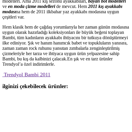
modelleri. Ama 2011 kış sezonu ayakkabıları,
bayan bot modelleri
ve
en moda çizme modelleri
de mevcut. Hem
2011 kış ayakkabı
modası
na hem de 2011 ilkbahar yaz ayakkabı modasına uygun
çeşitleri var.
Hem klasik hem de çağdaş yorumlarıyla her zaman günün modasına
uygun olarak hazırladığı koleksiyonları ile büyük beğeni toplayan
Bambi, tüm kadınların ayakkabı ihtiyacını bir tutkuya dönüştürmeyi
ilke ediniyor. Şık ve hanım hanımcık babet ve topukluların yanısıra,
zaman zaman rock ruhunu yansıtan zımbalarla zenginleştirilmiş
çizmeleriyle her tarza ve ihtiyaca uygun ürün yelpazesine sahip
Bambi, bu kış da kalbinizi çalacak.En şık ve en tarz ürünler
Trendyol’a özel indirimlerle.
Trendyol Bambi 2011
ilginizi çekebilecek ürünler: