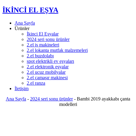
İKİNCİ EL EŞYA
Ana Sayfa
Ürünler
İkinci El Eşyalar
2024 seri sonu ürünler
2.el iş makineleri
2.el lokanta mutfak malzemeleri
2.el buzdolabı
spot elektrikli ev eşyaları
2.el elektronik eşyalar
2.el ucuz mobilyalar
2.el çamaşır makinesi
2.el ranza
İletişim
Ana Sayfa
-
2024 seri sonu ürünler
-
Bambi 2019 ayakkabı çanta
modelleri