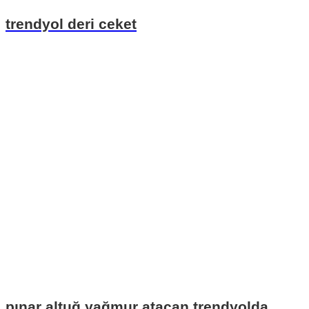
trendyol deri ceket
pınar altuğ yağmur atacan trendyolda