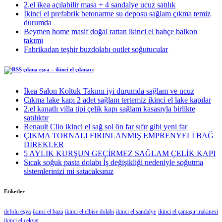
2.el ikea açılabilir masa + 4 sandalye ucuz satılık
İkinci el prefabrik betonarme su deposu sağlam çıkma temiz
durumda
Beymen home masif doğal rattan ikinci el bahçe balkon
takımı
Fabrikadan teşhir buzdolabı outlet soğutucular
çıkma eşya – ikinci el çıkmacı
İkea Salon Koltuk Takımı iyi durumda sağlam ve ucuz
Çıkma lake kapı 2 adet sağlam tertemiz ikinci el lake kapılar
2.el kanatlı villa tipi çelik kapı sağlam kasasıyla birlikte
satılıktır
Renault Clio ikinci el sağ sol ön far sıfır gibi yeni far
ÇIKMA TORNALI FIRINLANMIŞ EMPRENYELİ BAĞ
DİREKLER
5 AYLIK KURŞUN GEÇİRMEZ SAĞLAM ÇELİK KAPI
Sıcak soğuk pasta dolabı İş değişikliği nedeniyle soğutma
sistemlerinizi mi satacaksınız
Etiketler
defolu eşya
ikinci el baza
ikinci el elbise dolabı
ikinci el sandalye
ikinci el çamaşır makinesi
ikinci el çekyat