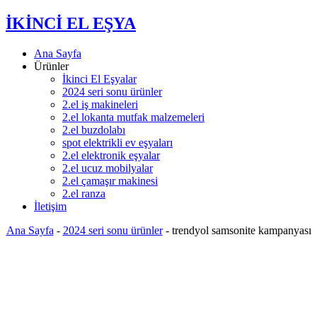
İKİNCİ EL EŞYA
Ana Sayfa
Ürünler
İkinci El Eşyalar
2024 seri sonu ürünler
2.el iş makineleri
2.el lokanta mutfak malzemeleri
2.el buzdolabı
spot elektrikli ev eşyaları
2.el elektronik eşyalar
2.el ucuz mobilyalar
2.el çamaşır makinesi
2.el ranza
İletişim
Ana Sayfa
-
2024 seri sonu ürünler
-
trendyol samsonite kampanyası