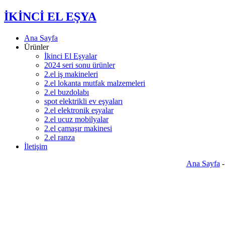
İKİNCİ EL EŞYA
Ana Sayfa
Ürünler
İkinci El Eşyalar
2024 seri sonu ürünler
2.el iş makineleri
2.el lokanta mutfak malzemeleri
2.el buzdolabı
spot elektrikli ev eşyaları
2.el elektronik eşyalar
2.el ucuz mobilyalar
2.el çamaşır makinesi
2.el ranza
İletişim
Ana Sayfa