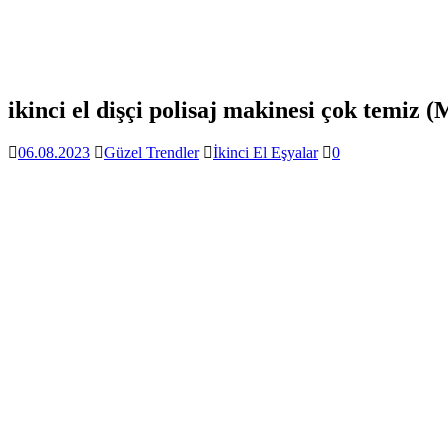
ikinci el dişçi polisaj makinesi çok temiz 
06.08.2023
Güzel Trendler
İkinci El Eşyalar
0