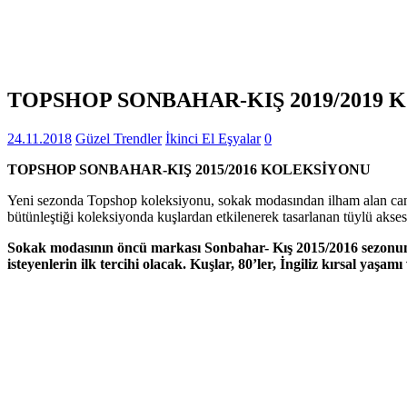
TOPSHOP SONBAHAR-KIŞ 2019/2019
24.11.2018
Güzel Trendler
İkinci El Eşyalar
0
TOPSHOP SONBAHAR-KIŞ 2015/2016 KOLEKSİYONU
Yeni sezonda Topshop koleksiyonu, sokak modasından ilham alan canlı
bütünleştiği koleksiyonda kuşlardan etkilenerek tasarlanan tüylü akses
Sokak modasının öncü markası Sonbahar- Kış 2015/2016 sezonuna 
isteyenlerin ilk tercihi olacak. Kuşlar, 80’ler, İngiliz kırsal ya