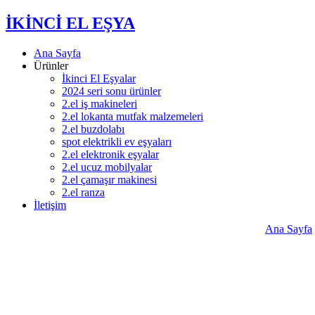
İKİNCİ EL EŞYA
Ana Sayfa
Ürünler
İkinci El Eşyalar
2024 seri sonu ürünler
2.el iş makineleri
2.el lokanta mutfak malzemeleri
2.el buzdolabı
spot elektrikli ev eşyaları
2.el elektronik eşyalar
2.el ucuz mobilyalar
2.el çamaşır makinesi
2.el ranza
İletişim
Ana Sayfa