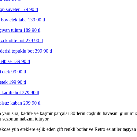
 yanı sıra, kadife ve kaşmir parçalar 80’lerin coşkulu havasını günümü
zı sezonun nabzını tutuyor.
ekose yün eteklere eşlik eden çift renkli botlar ve Retro esintiler taşıy