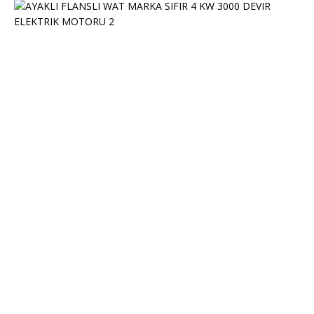
S
P
O
T
A
Y
A
K
L
I
F
L
A
N
Ş
L
I
W
A
T
M
A
R
K
A