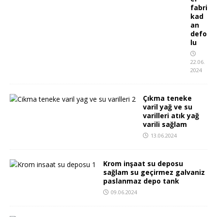
fabri
kad
an
defo
lu
22.06.
2024
Çıkma teneke
varil yağ ve su
varilleri atık yağ
varili sağlam
13.06.2024
Krom inşaat su deposu
sağlam su geçirmez galvaniz
paslanmaz depo tank
09.06.2024