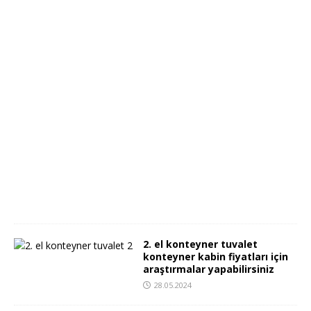
M
O
T
O
R
U
0
5
.
0
6
.
2
0
2
4
2. el konteyner tuvalet
konteyner kabin fiyatları için
araştırmalar yapabilirsiniz
28.05.2024