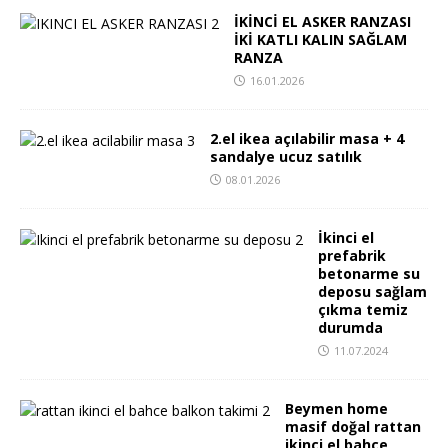
İKİNCİ EL ASKER RANZASI
İKİ KATLI KALIN SAĞLAM
RANZA
16.01.2026
2.el ikea açılabilir masa + 4
sandalye ucuz satılık
08.01.2026
İkinci el
prefabrik
betonarme su
deposu sağlam
çıkma temiz
durumda
11.07.2024
Beymen home
masif doğal rattan
ikinci el bahçe