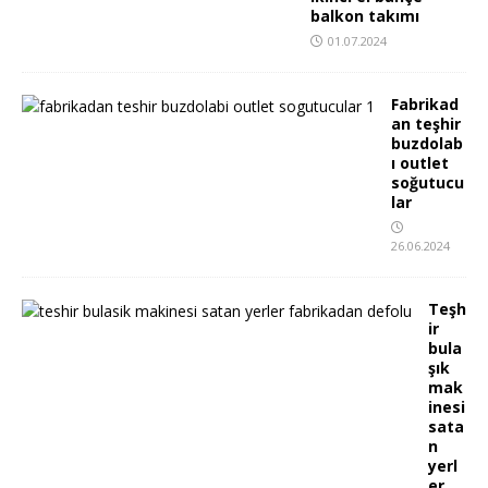
balkon takımı
01.07.2024
Fabrikad
an teşhir
buzdolab
ı outlet
soğutucu
lar
26.06.2024
Teşh
ir
bula
şık
mak
inesi
sata
n
yerl
er