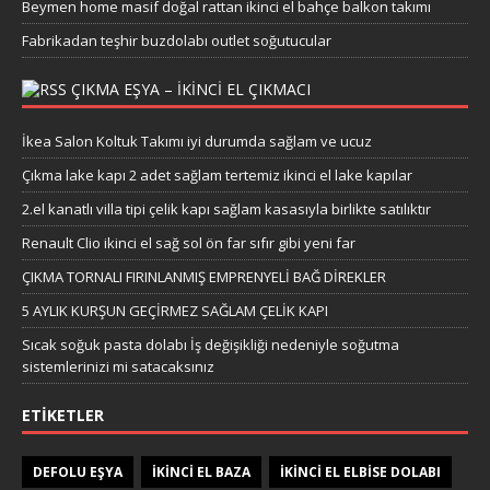
Beymen home masif doğal rattan ikinci el bahçe balkon takımı
Fabrikadan teşhir buzdolabı outlet soğutucular
ÇIKMA EŞYA – IKINCI EL ÇIKMACI
İkea Salon Koltuk Takımı iyi durumda sağlam ve ucuz
Çıkma lake kapı 2 adet sağlam tertemiz ikinci el lake kapılar
2.el kanatlı villa tipi çelik kapı sağlam kasasıyla birlikte satılıktır
Renault Clio ikinci el sağ sol ön far sıfır gibi yeni far
ÇIKMA TORNALI FIRINLANMIŞ EMPRENYELİ BAĞ DİREKLER
5 AYLIK KURŞUN GEÇİRMEZ SAĞLAM ÇELİK KAPI
Sıcak soğuk pasta dolabı İş değişikliği nedeniyle soğutma
sistemlerinizi mi satacaksınız
ETIKETLER
DEFOLU EŞYA
IKINCI EL BAZA
IKINCI EL ELBISE DOLABI