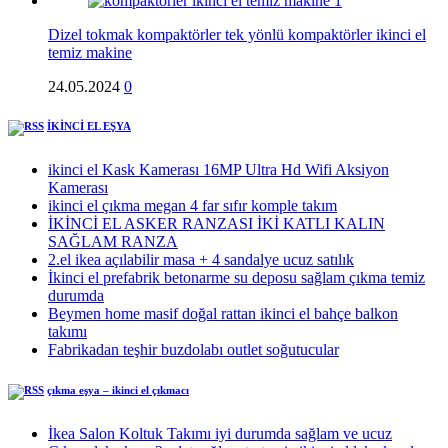
Dizel tokmak kompaktörler tek yönlü kompaktörler ikinci el
temiz makine
24.05.2024
0
İKİNCİ EL EŞYA
ikinci el Kask Kamerası 16MP Ultra Hd Wifi Aksiyon
Kamerası
ikinci el çıkma megan 4 far sıfır komple takım
İKİNCİ EL ASKER RANZASI İKİ KATLI KALIN
SAĞLAM RANZA
2.el ikea açılabilir masa + 4 sandalye ucuz satılık
İkinci el prefabrik betonarme su deposu sağlam çıkma temiz
durumda
Beymen home masif doğal rattan ikinci el bahçe balkon
takımı
Fabrikadan teşhir buzdolabı outlet soğutucular
çıkma eşya – ikinci el çıkmacı
İkea Salon Koltuk Takımı iyi durumda sağlam ve ucuz