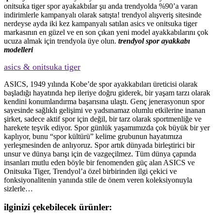
onitsuka tiger spor ayakakbılar şu anda trendyolda %90’a varan
indirimlerle kampanyalı olarak satışta! trendyol alışveriş sitesinde
nerdeyse ayda iki kez kampanyalı satılan asics ve onitsuka tiger
markasının en güzel ve en son çıkan yeni model ayakkabılarını çok
ucuza almak için trendyola üye olun.
trendyol spor ayakkabı
modelleri
asics & onitsuka tiger
ASICS, 1949 yılında Kobe’de spor ayakkabıları üreticisi olarak
başladığı hayatında hep ileriye doğru giderek, bir yaşam tarzı olarak
kendini konumlandırma başarısına ulaştı. Genç jenerasyonun spor
sayesinde sağlıklı gelişimi ve yadsınamaz olumlu etkilerine inanan
şirket, sadece aktif spor için değil, bir tarz olarak sportmenliğe ve
harekete teşvik ediyor. Spor günlük yaşamımızda çok büyük bir yer
kaplıyor, bunu “spor kültürü” kelime grubunun hayatımıza
yerleşmesinden de anlıyoruz. Spor artık dünyada birleştirici bir
unsur ve dünya barışı için de vazgeçilmez. Tüm dünya çapında
insanları mutlu eden böyle bir fenomenden güç alan ASICS ve
Onitsuka Tiger, Trendyol’a özel birbirinden ilgi çekici ve
fonksiyonalitenin yanında stile de önem veren koleksiyonuyla
sizlerle…
ilginizi çekebilecek ürünler: