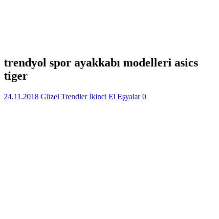
trendyol spor ayakkabı modelleri asics
tiger
24.11.2018
Güzel Trendler
İkinci El Eşyalar
0