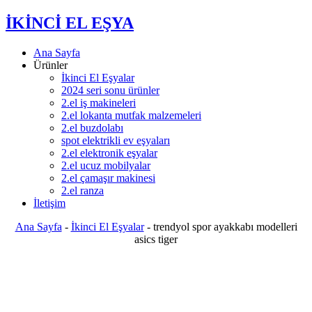
İKİNCİ EL EŞYA
Ana Sayfa
Ürünler
İkinci El Eşyalar
2024 seri sonu ürünler
2.el iş makineleri
2.el lokanta mutfak malzemeleri
2.el buzdolabı
spot elektrikli ev eşyaları
2.el elektronik eşyalar
2.el ucuz mobilyalar
2.el çamaşır makinesi
2.el ranza
İletişim
Ana Sayfa
-
İkinci El Eşyalar
-
trendyol spor ayakkabı modelleri
asics tiger