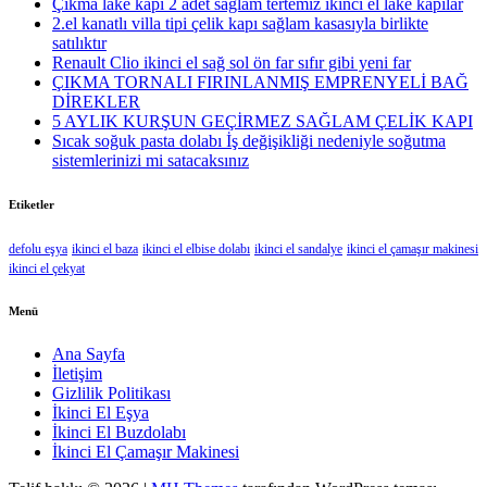
Çıkma lake kapı 2 adet sağlam tertemiz ikinci el lake kapılar
2.el kanatlı villa tipi çelik kapı sağlam kasasıyla birlikte
satılıktır
Renault Clio ikinci el sağ sol ön far sıfır gibi yeni far
ÇIKMA TORNALI FIRINLANMIŞ EMPRENYELİ BAĞ
DİREKLER
5 AYLIK KURŞUN GEÇİRMEZ SAĞLAM ÇELİK KAPI
Sıcak soğuk pasta dolabı İş değişikliği nedeniyle soğutma
sistemlerinizi mi satacaksınız
Etiketler
defolu eşya
ikinci el baza
ikinci el elbise dolabı
ikinci el sandalye
ikinci el çamaşır makinesi
ikinci el çekyat
Menü
Ana Sayfa
İletişim
Gizlilik Politikası
İkinci El Eşya
İkinci El Buzdolabı
İkinci El Çamaşır Makinesi