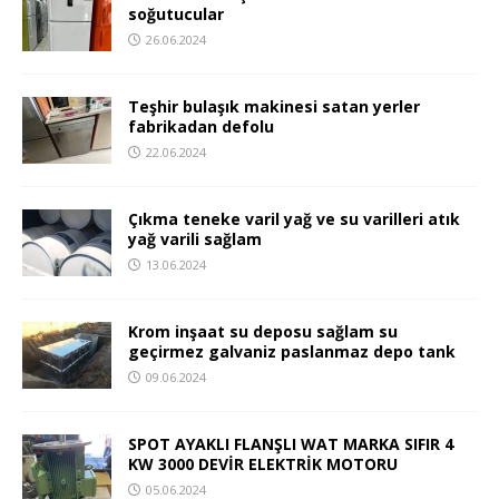
soğutucular
26.06.2024
Teşhir bulaşık makinesi satan yerler
fabrikadan defolu
22.06.2024
Çıkma teneke varil yağ ve su varilleri atık
yağ varili sağlam
13.06.2024
Krom inşaat su deposu sağlam su
geçirmez galvaniz paslanmaz depo tank
09.06.2024
SPOT AYAKLI FLANŞLI WAT MARKA SIFIR 4
KW 3000 DEVİR ELEKTRİK MOTORU
05.06.2024