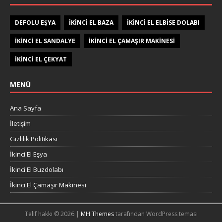
DEFOLU EŞYA
IKINCI EL BAZA
IKINCI EL ELBISE DOLABI
IKINCI EL SANDALYE
IKINCI EL ÇAMAŞIR MAKINESI
IKINCI EL ÇEKYAT
MENÜ
Ana Sayfa
İletişim
Gizlilik Politikası
İkinci El Eşya
İkinci El Buzdolabı
İkinci El Çamaşır Makinesi
Telif hakkı © 2026 |
MH Themes
tarafından WordPress teması