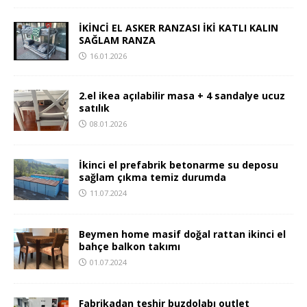
İKİNCİ EL ASKER RANZASI İKİ KATLI KALIN
SAĞLAM RANZA
16.01.2026
2.el ikea açılabilir masa + 4 sandalye ucuz
satılık
08.01.2026
İkinci el prefabrik betonarme su deposu
sağlam çıkma temiz durumda
11.07.2024
Beymen home masif doğal rattan ikinci el
bahçe balkon takımı
01.07.2024
Fabrikadan teşhir buzdolabı outlet