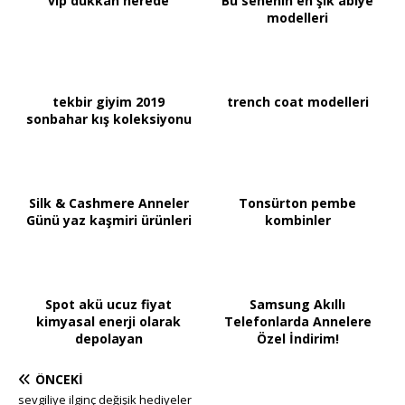
vip dükkan nerede
Bu senenin en şık abiye
modelleri
tekbir giyim 2019
trench coat modelleri
sonbahar kış koleksiyonu
Silk & Cashmere Anneler
Tonsürton pembe
Günü yaz kaşmiri ürünleri
kombinler
Spot akü ucuz fiyat
Samsung Akıllı
kimyasal enerji olarak
Telefonlarda Annelere
depolayan
Özel İndirim!
ÖNCEKI
sevgiliye ilginç değişik hediyeler