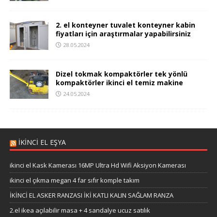
2. el konteyner tuvalet konteyner kabin
fiyatları için araştırmalar yapabilirsiniz
28.05.2024
Dizel tokmak kompaktörler tek yönlü
kompaktörler ikinci el temiz makine
24.05.2024
İKİNCİ EL EŞYA
ikinci el Kask Kamerası 16MP Ultra Hd Wifi Aksiyon Kamerası
ikinci el çıkma megan 4 far sıfır komple takım
İKİNCİ EL ASKER RANZASI İKİ KATLI KALIN SAĞLAM RANZA
2.el ikea açılabilir masa + 4 sandalye ucuz satılık