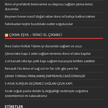
İkinci el prefabrik betonarme su deposu sağlam çıkma temiz
durumda
Beymen home masif doğal rattan ikinci el bahçe balkon takımı
Fabrikadan teşhir buzdolabı outlet soğutucular
ÇIKMA EŞYA – IKINCI EL ÇIKMACI
İkea Salon Koltuk Takımı iyi durumda sağlam ve ucuz
Çıkma lake kapı 2 adet sağlam tertemiz ikinci el lake kapılar
2.el kanatlı villa tipi çelik kapı sağlam kasasıyla birlikte satılıktır
Renault Clio ikinci el sağ sol ön far sıfır gibi yeni far
ÇIKMA TORNALI FIRINLANMIŞ EMPRENYELİ BAĞ DİREKLER
5 AYLIK KURŞUN GEÇİRMEZ SAĞLAM ÇELİK KAPI
Sıcak soğuk pasta dolabı İş değişikliği nedeniyle soğutma
sistemlerinizi mi satacaksınız
ETIKETLER