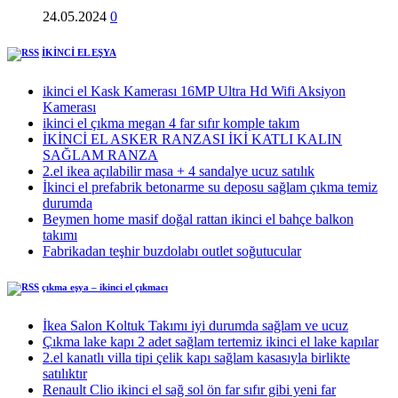
24.05.2024
0
İKİNCİ EL EŞYA
ikinci el Kask Kamerası 16MP Ultra Hd Wifi Aksiyon
Kamerası
ikinci el çıkma megan 4 far sıfır komple takım
İKİNCİ EL ASKER RANZASI İKİ KATLI KALIN
SAĞLAM RANZA
2.el ikea açılabilir masa + 4 sandalye ucuz satılık
İkinci el prefabrik betonarme su deposu sağlam çıkma temiz
durumda
Beymen home masif doğal rattan ikinci el bahçe balkon
takımı
Fabrikadan teşhir buzdolabı outlet soğutucular
çıkma eşya – ikinci el çıkmacı
İkea Salon Koltuk Takımı iyi durumda sağlam ve ucuz
Çıkma lake kapı 2 adet sağlam tertemiz ikinci el lake kapılar
2.el kanatlı villa tipi çelik kapı sağlam kasasıyla birlikte
satılıktır
Renault Clio ikinci el sağ sol ön far sıfır gibi yeni far