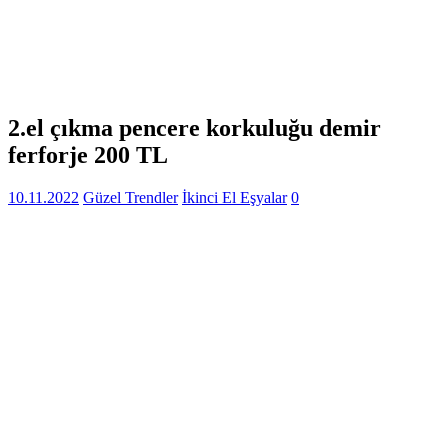
2.el çıkma pencere korkuluğu demir
ferforje 200 TL
10.11.2022
Güzel Trendler
İkinci El Eşyalar
0