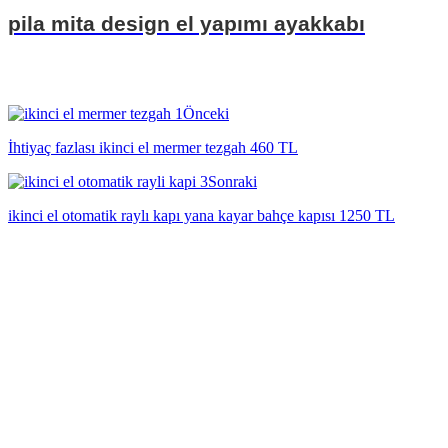
pila mita design el yapımı ayakkabı
Önceki
İhtiyaç fazlası ikinci el mermer tezgah 460 TL
Sonraki
ikinci el otomatik raylı kapı yana kayar bahçe kapısı 1250 TL