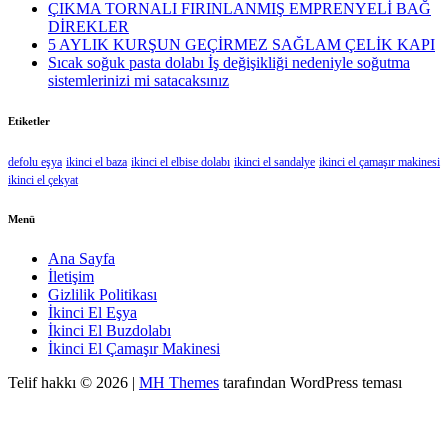
ÇIKMA TORNALI FIRINLANMIŞ EMPRENYELİ BAĞ
DİREKLER
5 AYLIK KURŞUN GEÇİRMEZ SAĞLAM ÇELİK KAPI
Sıcak soğuk pasta dolabı İş değişikliği nedeniyle soğutma
sistemlerinizi mi satacaksınız
Etiketler
defolu eşya
ikinci el baza
ikinci el elbise dolabı
ikinci el sandalye
ikinci el çamaşır makinesi
ikinci el çekyat
Menü
Ana Sayfa
İletişim
Gizlilik Politikası
İkinci El Eşya
İkinci El Buzdolabı
İkinci El Çamaşır Makinesi
Telif hakkı © 2026 |
MH Themes
tarafından WordPress teması