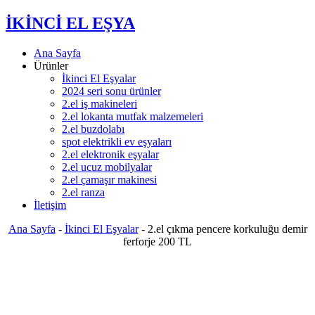
İKİNCİ EL EŞYA
Ana Sayfa
Ürünler
İkinci El Eşyalar
2024 seri sonu ürünler
2.el iş makineleri
2.el lokanta mutfak malzemeleri
2.el buzdolabı
spot elektrikli ev eşyaları
2.el elektronik eşyalar
2.el ucuz mobilyalar
2.el çamaşır makinesi
2.el ranza
İletişim
Ana Sayfa
-
İkinci El Eşyalar
-
2.el çıkma pencere korkuluğu demir
ferforje 200 TL