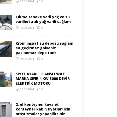
22.06.2024
0
Çıkma teneke varil yağ ve su
varilleri atık yağ varili sağlam
13.06.2024
0
Krom inşaat su deposu sağlam
su geçirmez galvaniz
paslanmaz depo tank
09.06.2024
0
SPOT AYAKLI FLANŞLI WAT
MARKA SIFIR 4 KW 3000 DEVİR
ELEKTRİK MOTORU
05.06.2024
0
2. el konteyner tuvalet
konteyner kabin fiyatları için
araştırmalar yapabilirsiniz