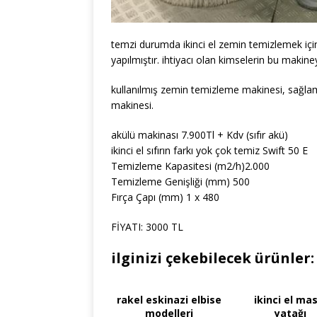
temzi durumda ikinci el zemin temizlemek için
yapılmıştır. ihtiyacı olan kimselerin bu makine
kullanılmış zemin temizleme makinesi, sağla
makinesi.
akülü makinası 7.900Tl + Kdv (sıfır akü)
ikinci el sıfırın farkı yok çok temiz Swift 50 E
Temizleme Kapasitesi (m2/h)2.000
Temizleme Genişliği (mm) 500
Fırça Çapı (mm) 1 x 480
FİYATI: 3000 TL
ilginizi çekebilecek ürünler:
rakel eskinazi elbise
ikinci el ma
modelleri
yatağı