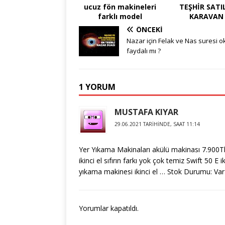
ucuz fön makineleri
TEŞHİR SATI
farklı model
KARAVAN
ÖNCEKI
Nazar için Felak ve Nas suresi 
faydalı mı ?
1 YORUM
MUSTAFA KIYAR
29.06.2021 TARIHINDE, SAAT 11:14
Yer Yıkama Makinaları akülü makinası 7.900Tl 
ikinci el sıfırın farkı yok çok temiz Swift 50 E i
yıkama makinesi ikinci el … Stok Durumu: Var 
Yorumlar kapatıldı.