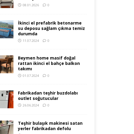
08.01.2026
0
İkinci el prefabrik betonarme
su deposu sağlam çıkma temiz
durumda
11.07.2024
0
Beymen home masif doğal
rattan ikinci el bahçe balkon
takımı
01.07.2024
0
Fabrikadan teşhir buzdolabı
outlet soğutucular
26.06.2024
0
Teşhir bulaşık makinesi satan
yerler fabrikadan defolu