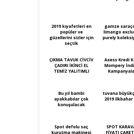
2019 kıyafetleri en
gamze saraço
popüler ve
limango exclu
güzellerini sizler için
purely koleks
seçtik
ÇIKMA TAVUK CİVCİV
Axess Kredi K
ÇADIRI İKİNCİ EL
Mompery İndi
TEMİZ YALITIMLI
Kampanyala
Bu yıl bambi
tuvana büyükç
ayakkabılar çok
2019 ilkbahar
konuşulacak
Spot defolu saç
SPOT KARAV
kurutma makinesi
FİYATI CARE