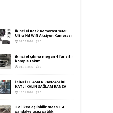
ikinci el Kask Kamerası 16MP
Ultra Hd Wifi Aksiyon Kamerası
09.05.2026
0
ikinci el çıkma megan 4 far sıfır
komple takım
01.05.2026
0
İKİNCİ EL ASKER RANZASI İKİ
KATLI KALIN SAĞLAM RANZA
16.01.2026
0
2.el ikea açılabilir masa + 4
sandalye ucuz satılık