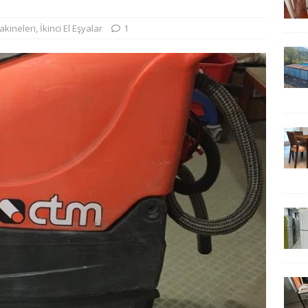
makineleri
,
İkinci El Eşyalar
1