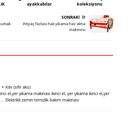
LIK
ayakkabılar
koleksiyonu
SONRAKI
okumak
ihtiyaç fazlası halı yıkama hav alma
makinesi
+ Kdv (sıfır akü)
kinci el,yer yıkama makinası ikinci el, yer yıkama ikinci el,​yer
… Elektrikli zemin temizlik bakım makinası