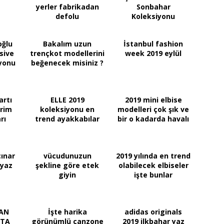
yerler fabrikadan
Sonbahar
defolu
Koleksiyonu
ğlu
Bakalım uzun
İstanbul fashion
sive
trençkot modellerini
week 2019 eylül
iyonu
beğenecek misiniz ?
artı
ELLE 2019
2019 mini elbise
rim
koleksiyonu en
modelleri çok şık ve
rı
trend ayakkabılar
bir o kadarda havalı
ınar
vücudunuzun
2019 yılında en trend
 yaz
şekline göre etek
olabilecek elbiseler
giyin
işte bunlar
AN
İşte harika
adidas originals
TTA
görünümlü canzone
2019 ilkbahar yaz