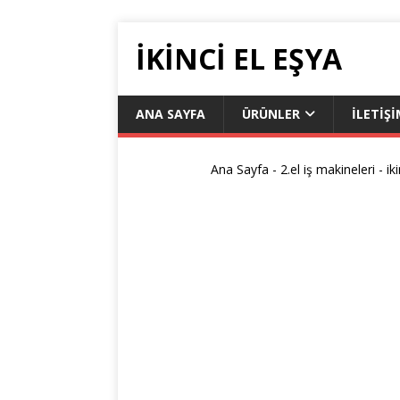
İKİNCİ EL EŞYA
ANA SAYFA
ÜRÜNLER
İLETIŞ
Ana Sayfa
-
2.el iş makineleri
-
ik