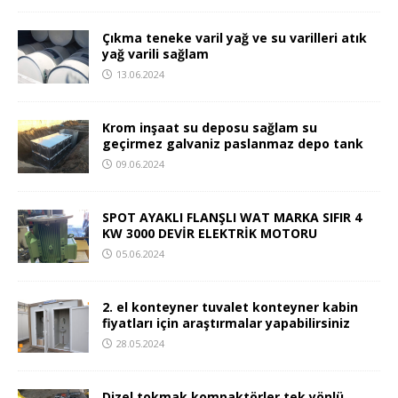
Çıkma teneke varil yağ ve su varilleri atık
yağ varili sağlam
13.06.2024
Krom inşaat su deposu sağlam su
geçirmez galvaniz paslanmaz depo tank
09.06.2024
SPOT AYAKLI FLANŞLI WAT MARKA SIFIR 4
KW 3000 DEVİR ELEKTRİK MOTORU
05.06.2024
2. el konteyner tuvalet konteyner kabin
fiyatları için araştırmalar yapabilirsiniz
28.05.2024
Dizel tokmak kompaktörler tek yönlü