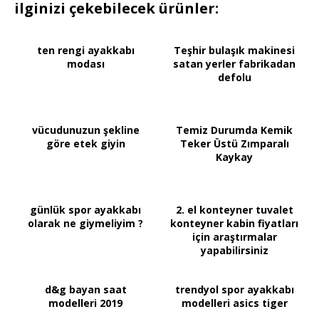
ilginizi çekebilecek ürünler:
ten rengi ayakkabı
Teşhir bulaşık makinesi
modası
satan yerler fabrikadan
defolu
vücudunuzun şekline
Temiz Durumda Kemik
göre etek giyin
Teker Üstü Zımparalı
Kaykay
günlük spor ayakkabı
2. el konteyner tuvalet
olarak ne giymeliyim ?
konteyner kabin fiyatları
için araştırmalar
yapabilirsiniz
d&g bayan saat
trendyol spor ayakkabı
modelleri 2019
modelleri asics tiger