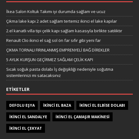
İkea Salon Koltuk Takımı iyi durumda sağlam ve ucuz
Çıkma lake kapı 2 adet sağlam tertemiz ikinci el lake kapılar
2.el kanatlı villa tipi çelik kapı sağlam kasasıyla birlikte satılıktır
Renault Clio ikinci el sağ sol ön far sıfır gibi yeni far
ÇIKMA TORNALI FIRINLANMIŞ EMPRENYELİ BAĞ DİREKLER
5 AYLIK KURŞUN GEÇİRMEZ SAĞLAM ÇELİK KAPI
Sıcak soğuk pasta dolabı İş değişikliği nedeniyle soğutma
sistemlerinizi mi satacaksınız
ETIKETLER
DEFOLU EŞYA
IKINCI EL BAZA
IKINCI EL ELBISE DOLABI
IKINCI EL SANDALYE
IKINCI EL ÇAMAŞIR MAKINESI
IKINCI EL ÇEKYAT