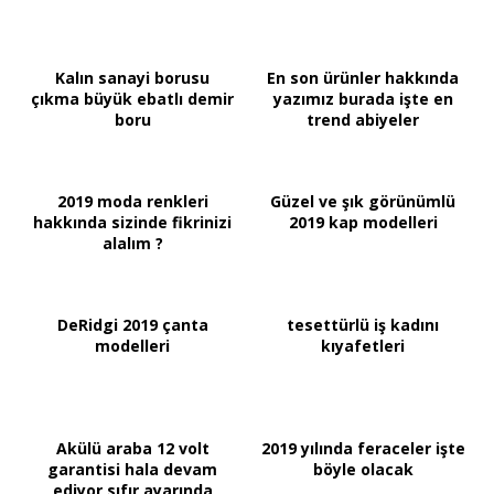
Kalın sanayi borusu
En son ürünler hakkında
çıkma büyük ebatlı demir
yazımız burada işte en
boru
trend abiyeler
2019 moda renkleri
Güzel ve şık görünümlü
hakkında sizinde fikrinizi
2019 kap modelleri
alalım ?
DeRidgi 2019 çanta
tesettürlü iş kadını
modelleri
kıyafetleri
Akülü araba 12 volt
2019 yılında feraceler işte
garantisi hala devam
böyle olacak
ediyor sıfır ayarında