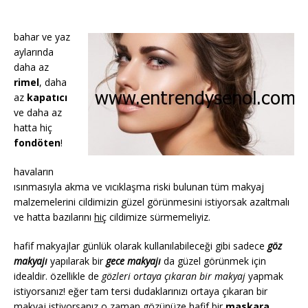
bahar ve yaz
aylarında
daha az
rimel
, daha
az
kapatıcı
ve daha az
hatta hiç
fondöten
!
havaların
ısınmasıyla akma ve vıcıklaşma riski bulunan tüm makyaj
malzemelerini cildimizin güzel görünmesini istiyorsak azaltmalı
ve hatta bazılarını
hiç
cildimize sürmemeliyiz.
hafif makyajlar günlük olarak kullanılabileceği gibi sadece
göz
makyajı
yapılarak bir
gece makyajı
da güzel görünmek için
idealdir. özellikle de
gözleri ortaya çıkaran bir makyaj
yapmak
istiyorsanız! eğer tam tersi dudaklarınızı ortaya çıkaran bir
makyaj istiyorsanız o zaman gözünüze hafif bir
maskara