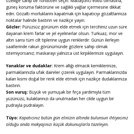
özelliğe sahip bir fondöten seçin. Matlaştırıcı etkisi olmasına,
güneş koruma faktörüne ve sağlıklı yağlar içermesine dikkat
edin. Gözaltı morluklarını kapatmak için kapatıcıyı gözaltlarınıza
noktalar halinde bastırın ve nazikçe yayın.
Gözler:
Pürüzsüz görünüm elde etmek için tercihiniz uzun süre
dayanan krem farlar ve jel eyelinerlar olsun. Turkuaz, mor ve
altın sarısı tüm cilt tiplerine uygun renklerdir. Günün ilerleyin
saatlerinde rakun görünümünde gözlere sahip olmak
istemiyorsanız; maskarayı yalnızca üst kirpiklerinize uygulayın.
Yanaklar ve dudaklar:
Krem allığı elmacık kemiklerinize,
parmaklarınızla ufak daireler çizerek uygulayın. Parmaklarınızda
kalan kısmı doğal bir renk elde etmek için nazikçe dudaklarınıza
bastırın.
Son vuruş:
Büyük ve yumuşak bir fırça yardımıyla tüm
yüzünüzü, kulaklarınızı da unutmadan her cilde uygun bir
pudrayla pudralayın.
Tüyo:
Kapatıcınız bütün gün elinizin altında bulunsun ihtiyacınız
olduğu anda makyajınızı küçük dokunuşlarla tazeleyin.