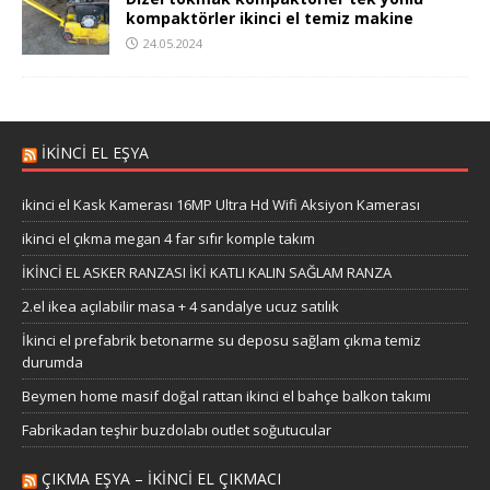
kompaktörler ikinci el temiz makine
24.05.2024
İKİNCİ EL EŞYA
ikinci el Kask Kamerası 16MP Ultra Hd Wifi Aksiyon Kamerası
ikinci el çıkma megan 4 far sıfır komple takım
İKİNCİ EL ASKER RANZASI İKİ KATLI KALIN SAĞLAM RANZA
2.el ikea açılabilir masa + 4 sandalye ucuz satılık
İkinci el prefabrik betonarme su deposu sağlam çıkma temiz
durumda
Beymen home masif doğal rattan ikinci el bahçe balkon takımı
Fabrikadan teşhir buzdolabı outlet soğutucular
ÇIKMA EŞYA – IKINCI EL ÇIKMACI