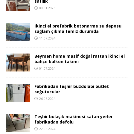
satılık
08.01.2026
İkinci el prefabrik betonarme su deposu
sağlam çıkma temiz durumda
11.07.2024
Beymen home masif doğal rattan ikinci el
bahçe balkon takımı
01.07.2024
Fabrikadan teşhir buzdolabı outlet
soğutucular
26.06.2024
Teşhir bulaşık makinesi satan yerler
fabrikadan defolu
22.06.2024