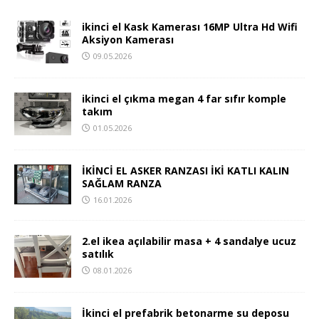
ikinci el Kask Kamerası 16MP Ultra Hd Wifi
Aksiyon Kamerası
09.05.2026
ikinci el çıkma megan 4 far sıfır komple
takım
01.05.2026
İKİNCİ EL ASKER RANZASI İKİ KATLI KALIN
SAĞLAM RANZA
16.01.2026
2.el ikea açılabilir masa + 4 sandalye ucuz
satılık
08.01.2026
İkinci el prefabrik betonarme su deposu