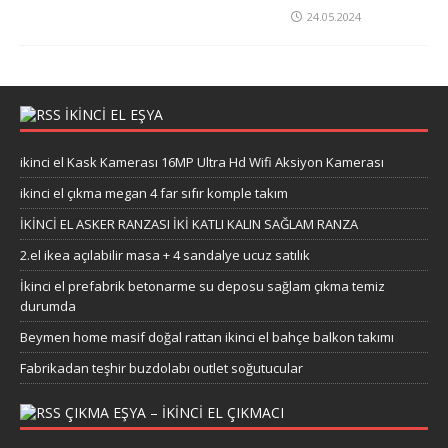
24.05.2024
İKİNCİ EL EŞYA
ikinci el Kask Kamerası 16MP Ultra Hd Wifi Aksiyon Kamerası
ikinci el çıkma megan 4 far sıfır komple takım
İKİNCİ EL ASKER RANZASI İKİ KATLI KALIN SAĞLAM RANZA
2.el ikea açılabilir masa + 4 sandalye ucuz satılık
İkinci el prefabrik betonarme su deposu sağlam çıkma temiz
durumda
Beymen home masif doğal rattan ikinci el bahçe balkon takımı
Fabrikadan teşhir buzdolabı outlet soğutucular
ÇIKMA EŞYA – IKINCI EL ÇIKMACI