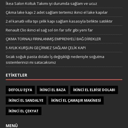
İkea Salon Koltuk Takımı iyi durumda sağlam ve ucuz
Çıkma lake kapı 2 adet sağlam tertemiz ikinci el lake kapılar
2.el kanatlı villa tipi çelik kapı sağlam kasasıyla birlikte satılıktır
Renault Clio ikinci el sağ sol ön far sıfır gibi yeni far
ÇIKMA TORNALI FIRINLANMIŞ EMPRENYELİ BAĞ DİREKLER
5 AYLIK KURŞUN GEÇİRMEZ SAĞLAM ÇELİK KAPI
Sıcak soğuk pasta dolabı İş değişikliği nedeniyle soğutma
sistemlerinizi mi satacaksınız
ETIKETLER
DEFOLU EŞYA
IKINCI EL BAZA
IKINCI EL ELBISE DOLABI
IKINCI EL SANDALYE
IKINCI EL ÇAMAŞIR MAKINESI
IKINCI EL ÇEKYAT
MENÜ