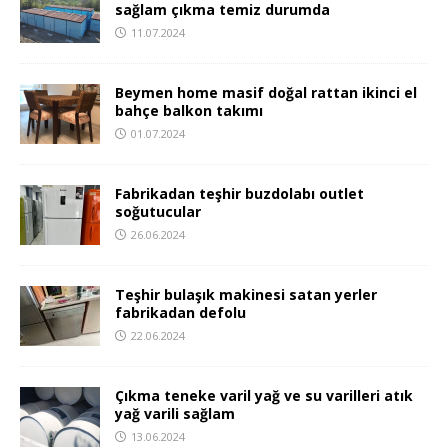
sağlam çıkma temiz durumda
11.07.2024
Beymen home masif doğal rattan ikinci el
bahçe balkon takımı
01.07.2024
Fabrikadan teşhir buzdolabı outlet
soğutucular
26.06.2024
Teşhir bulaşık makinesi satan yerler
fabrikadan defolu
22.06.2024
Çıkma teneke varil yağ ve su varilleri atık
yağ varili sağlam
13.06.2024