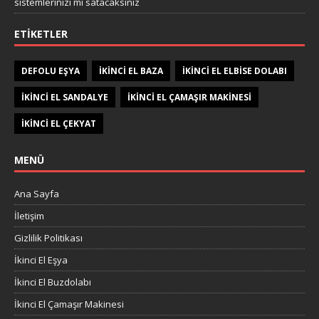
sistemlerinizi mi satacaksınız
ETIKETLER
DEFOLU EŞYA
IKINCI EL BAZA
IKINCI EL ELBISE DOLABI
IKINCI EL SANDALYE
IKINCI EL ÇAMAŞIR MAKINESI
IKINCI EL ÇEKYAT
MENÜ
Ana Sayfa
İletişim
Gizlilik Politikası
İkinci El Eşya
İkinci El Buzdolabı
İkinci El Çamaşır Makinesi