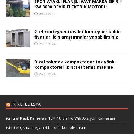
SPOT AYAKLI FLANŞLI WAT MARKA SIFIR 4
KW 3000 DEVİR ELEKTRİK MOTORU
05.06.2024
2. el konteyner tuvalet konteyner kabin
fiyatları için araştırmalar yapabilirsiniz
28.05.2024
Dizel tokmak kompaktörler tek yönlü
kompaktörler ikinci el temiz makine
24.05.2024
İKİNCİ EL EŞYA
ikinci el Kask Kamerası 16MP Ultra Hd Wifi Aksiyon Kamerası
ikinci el çıkma megan 4 far sıfır komple takım