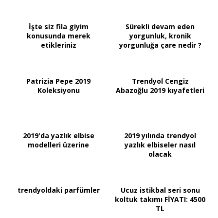
İşte siz fila giyim
Sürekli devam eden
konusunda merek
yorgunluk, kronik
etikleriniz
yorgunluğa çare nedir ?
Patrizia Pepe 2019
Trendyol Cengiz
Koleksiyonu
Abazoğlu 2019 kıyafetleri
2019'da yazlık elbise
2019 yılında trendyol
modelleri üzerine
yazlık elbiseler nasıl
olacak
trendyoldaki parfümler
Ucuz istikbal seri sonu
koltuk takımı FİYATI: 4500
TL