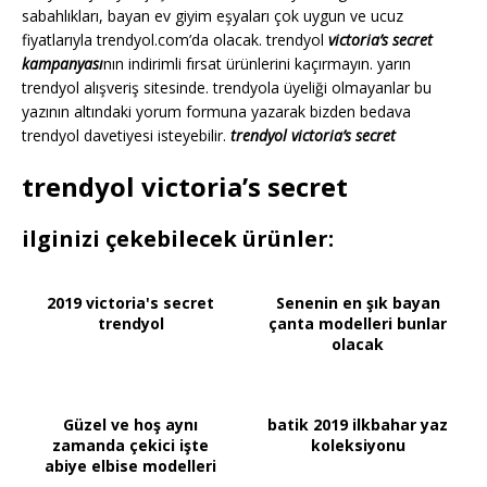
sabahlıkları, bayan ev giyim eşyaları çok uygun ve ucuz
fiyatlarıyla trendyol.com’da olacak. trendyol
victoria’s secret
kampanyası
nın indirimli fırsat ürünlerini kaçırmayın. yarın
trendyol alışveriş sitesinde. trendyola üyeliği olmayanlar bu
yazının altındaki yorum formuna yazarak bizden bedava
trendyol davetiyesi isteyebilir.
trendyol victoria’s secret
trendyol victoria’s secret
ilginizi çekebilecek ürünler:
2019 victoria's secret
Senenin en şık bayan
trendyol
çanta modelleri bunlar
olacak
Güzel ve hoş aynı
batik 2019 ilkbahar yaz
zamanda çekici işte
koleksiyonu
abiye elbise modelleri