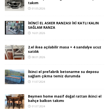
takım
01.05.2026
İKİNCİ EL ASKER RANZASI İKİ KATLI KALIN
SAĞLAM RANZA
16.01.2026
2.el ikea açılabilir masa + 4 sandalye ucuz
satılık
08.01.2026
İkinci el prefabrik betonarme su deposu
sağlam çıkma temiz durumda
11.07.2024
Beymen home masif doğal rattan ikinci el
bahçe balkon takımı
01.07.2024