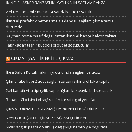
İKİNCİ EL ASKER RANZASI İKİ KATLI KALIN SAĞLAM RANZA
2.el ikea açılabilir masa + 4 sandalye ucuz satılık
İkinci el prefabrik betonarme su deposu sağlam çıkma temiz
durumda
Beymen home masif doğal rattan ikinci el bahçe balkon takımı
Fabrikadan teşhir buzdolabı outlet soğutucular
ÇIKMA EŞYA – IKINCI EL ÇIKMACI
İkea Salon Koltuk Takımı iyi durumda sağlam ve ucuz
Çıkma lake kapı 2 adet sağlam tertemiz ikinci el lake kapılar
2.el kanatlı villa tipi çelik kapı sağlam kasasıyla birlikte satılıktır
Renault Clio ikinci el sağ sol ön far sıfır gibi yeni far
ÇIKMA TORNALI FIRINLANMIŞ EMPRENYELİ BAĞ DİREKLER
5 AYLIK KURŞUN GEÇİRMEZ SAĞLAM ÇELİK KAPI
Sıcak soğuk pasta dolabı İş değişikliği nedeniyle soğutma