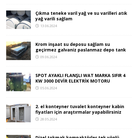
Çıkma teneke varil yağ ve su varilleri atık
yağ varili sağlam
13.06.2024
Krom inşaat su deposu sağlam su
geçirmez galvaniz paslanmaz depo tank
09.06.2024
SPOT AYAKLI FLANŞLI WAT MARKA SIFIR 4
KW 3000 DEVİR ELEKTRİK MOTORU
05.06.2024
2. el konteyner tuvalet konteyner kabin
fiyatları için araştırmalar yapabilirsiniz
28.05.2024
Dizel tokmak kompaktörler tek yönlü