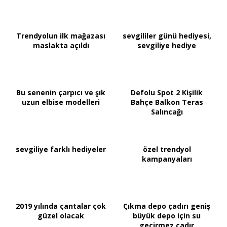
Trendyolun ilk mağazası
sevgililer günü hediyesi,
maslakta açıldı
sevgiliye hediye
Bu senenin çarpıcı ve şık
Defolu Spot 2 Kişilik
uzun elbise modelleri
Bahçe Balkon Teras
Salıncağı
sevgiliye farklı hediyeler
özel trendyol
kampanyaları
2019 yılında çantalar çok
Çıkma depo çadırı geniş
güzel olacak
büyük depo için su
geçirmez çadır