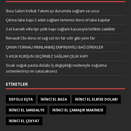
İkea Salon Koltuk Takımı iyi durumda sağlam ve ucuz
Çıkma lake kapı 2 adet sağlam tertemiz ikinci el lake kapılar
2.el kanatlı villa tipi çelik kapı sağlam kasasıyla birlikte satılıktır
Renault Clio ikinci el sağ sol ön far sıfır gibi yeni far
ÇIKMA TORNALI FIRINLANMIŞ EMPRENYELİ BAĞ DİREKLER
5 AYLIK KURŞUN GEÇİRMEZ SAĞLAM ÇELİK KAPI
Sıcak soğuk pasta dolabı İş değişikliği nedeniyle soğutma
sistemlerinizi mi satacaksınız
ETIKETLER
DEFOLU EŞYA
IKINCI EL BAZA
IKINCI EL ELBISE DOLABI
IKINCI EL SANDALYE
IKINCI EL ÇAMAŞIR MAKINESI
IKINCI EL ÇEKYAT