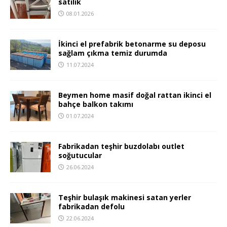
satılık
08.01.2026
İkinci el prefabrik betonarme su deposu
sağlam çıkma temiz durumda
11.07.2024
Beymen home masif doğal rattan ikinci el
bahçe balkon takımı
01.07.2024
Fabrikadan teşhir buzdolabı outlet
soğutucular
26.06.2024
Teşhir bulaşık makinesi satan yerler
fabrikadan defolu
22.06.2024