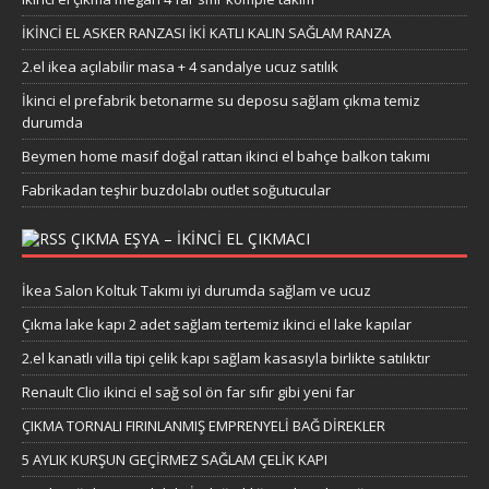
İKİNCİ EL ASKER RANZASI İKİ KATLI KALIN SAĞLAM RANZA
2.el ikea açılabilir masa + 4 sandalye ucuz satılık
İkinci el prefabrik betonarme su deposu sağlam çıkma temiz
durumda
Beymen home masif doğal rattan ikinci el bahçe balkon takımı
Fabrikadan teşhir buzdolabı outlet soğutucular
ÇIKMA EŞYA – IKINCI EL ÇIKMACI
İkea Salon Koltuk Takımı iyi durumda sağlam ve ucuz
Çıkma lake kapı 2 adet sağlam tertemiz ikinci el lake kapılar
2.el kanatlı villa tipi çelik kapı sağlam kasasıyla birlikte satılıktır
Renault Clio ikinci el sağ sol ön far sıfır gibi yeni far
ÇIKMA TORNALI FIRINLANMIŞ EMPRENYELİ BAĞ DİREKLER
5 AYLIK KURŞUN GEÇİRMEZ SAĞLAM ÇELİK KAPI