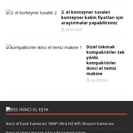
2. el konteyner tuvalet
konteyner kabin fiyatları için
araştırmalar yapabilirsiniz
28.05.2024
Dizel tokmak
kompaktörler tek
yönlü
kompaktörler
ikinci el temiz
makine
24.05.2024
İKİNCİ EL EŞYA
ikinci el Kask Kamerası 16MP Ultra Hd Wifi Aksiyon Kamerası
ikinci el çıkma megan 4 far sıfır komple takım