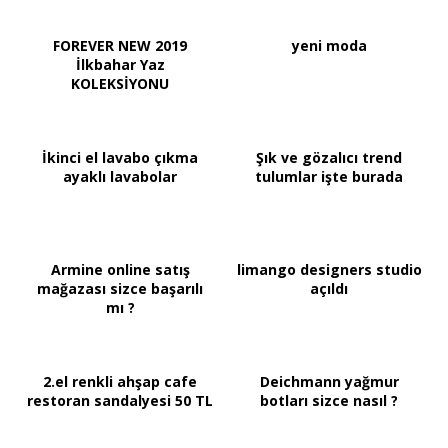
FOREVER NEW 2019
yeni moda
İlkbahar Yaz
KOLEKSİYONU
İkinci el lavabo çıkma
Şık ve gözalıcı trend
ayaklı lavabolar
tulumlar işte burada
Armine online satış
limango designers studio
mağazası sizce başarılı
açıldı
mı ?
2.el renkli ahşap cafe
Deichmann yağmur
restoran sandalyesi 50 TL
botları sizce nasıl ?