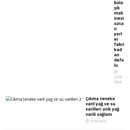
bula
şık
mak
inesi
sata
n
yerl
er
fabri
kad
an
defo
lu
22.06.
2024
Çıkma teneke
varil yağ ve su
varilleri atık yağ
varili sağlam
13.06.2024