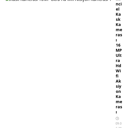
nci
el
Ka
sk
Ka
me
ras
ı
16
MP
Ult
ra
Hd
Wi
fi
Ak
siy
on
Ka
me
ras
ı
09.0