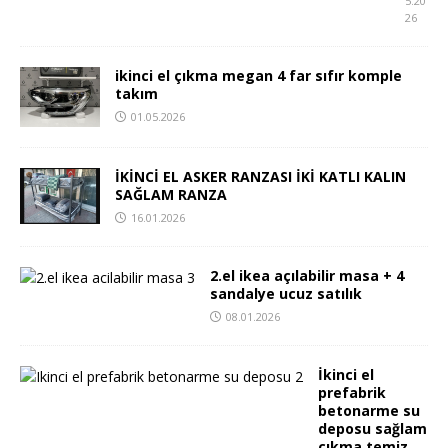
5.20
26
ikinci el çıkma megan 4 far sıfır komple
takım
01.05.2026
İKİNCİ EL ASKER RANZASI İKİ KATLI KALIN
SAĞLAM RANZA
16.01.2026
2.el ikea açılabilir masa + 4
sandalye ucuz satılık
08.01.2026
İkinci el
prefabrik
betonarme su
deposu sağlam
çıkma temiz