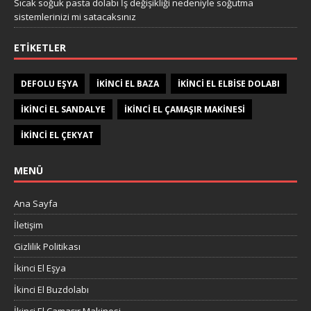
Sıcak soğuk pasta dolabı İş değişikliği nedeniyle soğutma
sistemlerinizi mi satacaksınız
ETIKETLER
DEFOLU EŞYA
IKINCI EL BAZA
IKINCI EL ELBISE DOLABI
IKINCI EL SANDALYE
IKINCI EL ÇAMAŞIR MAKINESI
IKINCI EL ÇEKYAT
MENÜ
Ana Sayfa
İletişim
Gizlilik Politikası
İkinci El Eşya
İkinci El Buzdolabı
İkinci El Çamaşır Makinesi