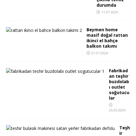
durumda
11.07.2024
Beymen home
masif doğal rattan
ikinci el bahçe
balkon takımı
01.07.2024
Fabrikad
an teşhir
buzdolab
ı outlet
soğutucu
lar
26.06.2024
Teşh
ir