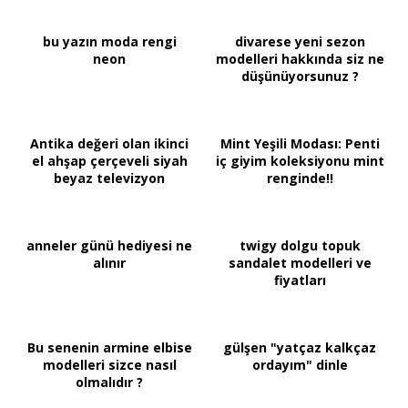
bu yazın moda rengi
divarese yeni sezon
neon
modelleri hakkında siz ne
düşünüyorsunuz ?
Antika değeri olan ikinci
Mint Yeşili Modası: Penti
el ahşap çerçeveli siyah
iç giyim koleksiyonu mint
beyaz televizyon
renginde!!
anneler günü hediyesi ne
twigy dolgu topuk
alınır
sandalet modelleri ve
fiyatları
Bu senenin armine elbise
gülşen "yatçaz kalkçaz
modelleri sizce nasıl
ordayım" dinle
olmalıdır ?