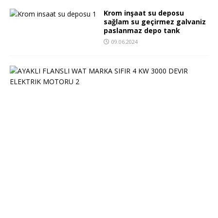
Krom inşaat su deposu
sağlam su geçirmez galvaniz
paslanmaz depo tank
09.06.2024
S
P
O
T
A
Y
A
K
L
I
F
L
A
N
Ş
L
I