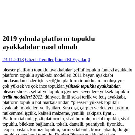
2019 yılında platform topuklu
ayakkabılar nasıl olmalı
23.11.2018
Güzel Trendler
İkinci El Eşyalar
0
pleaser platform topuklu ayakkabılar, şeffaf topuklu fantezi ayakkabı
platform topuklu ayakkabı modelleri 2011 bayan ayakkabı
modasından sizler için seçtiğim platform topuklulardan oluşuyor.
çok yüksek ve çok ince topuklar.
yüksek topuklu ayakkabılar
.
pleaser shoes.. şeffaf ve topuklu giymeyi sevenlere yüksek topuklu
terlik modelleri 2011
. dünyaca ünlü seksi terlik ve fetiş ayakkabı,
platform topuklu bot markalarından “pleaser” yüksek topuklu
ayakkabı modelleri ve fiyatları. Sıra dışı, çarpıcı ve detaycı tasarım,
mükemmel işçilik, kaliteli malzeme, yenilik, rakipsiz fiyat…
Platform tabanlı, gizli platformlu, sivri burunlu, metal topuklu, sivri
topuklu, bilekten bağlamalı, tokalı, dantelli, puantiyeli, fiyonklu,
leopar baskılı, kırmızı topuklu, kırmızı tabanlı, korse tabanlı, dolgu
topuklu veya huni topuklu. Bunlar; Pleaser ayakkabılar için