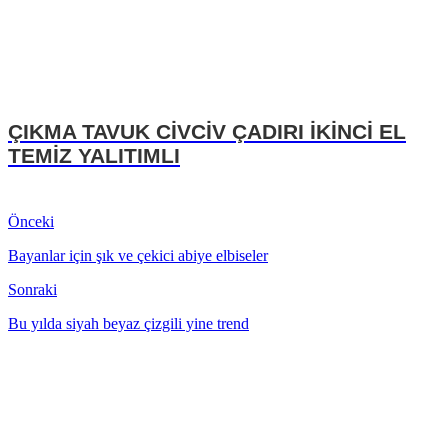
ÇIKMA TAVUK CİVCİV ÇADIRI İKİNCİ EL
TEMİZ YALITIMLI
Önceki
Bayanlar için şık ve çekici abiye elbiseler
Sonraki
Bu yılda siyah beyaz çizgili yine trend