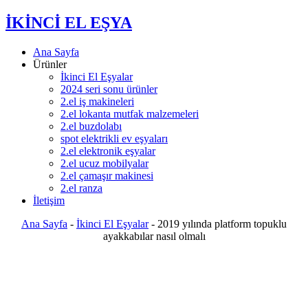
İKİNCİ EL EŞYA
Ana Sayfa
Ürünler
İkinci El Eşyalar
2024 seri sonu ürünler
2.el iş makineleri
2.el lokanta mutfak malzemeleri
2.el buzdolabı
spot elektrikli ev eşyaları
2.el elektronik eşyalar
2.el ucuz mobilyalar
2.el çamaşır makinesi
2.el ranza
İletişim
Ana Sayfa
-
İkinci El Eşyalar
-
2019 yılında platform topuklu
ayakkabılar nasıl olmalı