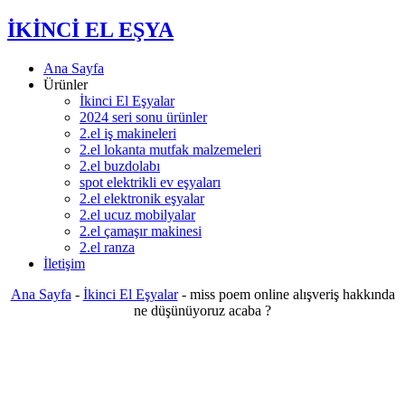
İKİNCİ EL EŞYA
Ana Sayfa
Ürünler
İkinci El Eşyalar
2024 seri sonu ürünler
2.el iş makineleri
2.el lokanta mutfak malzemeleri
2.el buzdolabı
spot elektrikli ev eşyaları
2.el elektronik eşyalar
2.el ucuz mobilyalar
2.el çamaşır makinesi
2.el ranza
İletişim
Ana Sayfa
-
İkinci El Eşyalar
-
miss poem online alışveriş hakkında
ne düşünüyoruz acaba ?