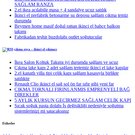
SAĞLAM RANZA
2.el ikea açılabilir masa + 4 sandalye ucuz satılık
İkinci el prefabrik betonarme su deposu sağlam çıkma temiz
durumda
Beymen home masif doğal rattan ikinci el bahçe balkon
takımı
Fabrikadan teşhir buzdolabı outlet soğutucular
çıkma eşya – ikinci el çıkmacı
İkea Salon Koltuk Takımı iyi durumda sağlam ve ucuz
Çıkma lake kapı 2 adet sağlam tertemiz ikinci el lake kapılar
2.el kanatlı villa tipi çelik kapı sağlam kasasıyla birlikte
satılıktır
Renault Clio ikinci el sağ sol ön far sıfır gibi yeni far
ÇIKMA TORNALI FIRINLANMIŞ EMPRENYELİ BAĞ
DİREKLER
5 AYLIK KURŞUN GEÇİRMEZ SAĞLAM ÇELİK KAPI
Sıcak soğuk pasta dolabı İş değişikliği nedeniyle soğutma
sistemlerinizi mi satacaksınız
Etiketler