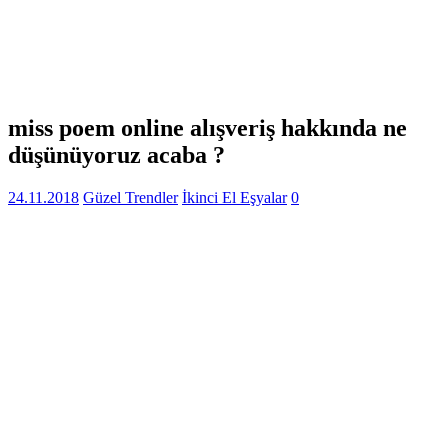
miss poem online alışveriş hakkında ne
düşünüyoruz acaba ?
24.11.2018
Güzel Trendler
İkinci El Eşyalar
0