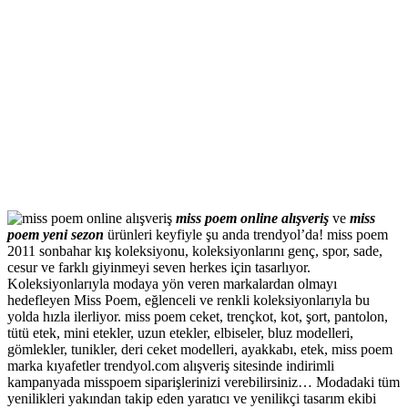
miss poem online alışveriş
ve
miss
poem yeni sezon
ürünleri keyfiyle şu anda trendyol’da! miss poem
2011 sonbahar kış koleksiyonu, koleksiyonlarını genç, spor, sade,
cesur ve farklı giyinmeyi seven herkes için tasarlıyor.
Koleksiyonlarıyla modaya yön veren markalardan olmayı
hedefleyen Miss Poem, eğlenceli ve renkli koleksiyonlarıyla bu
yolda hızla ilerliyor. miss poem ceket, trençkot, kot, şort, pantolon,
tütü etek, mini etekler, uzun etekler, elbiseler, bluz modelleri,
gömlekler, tunikler, deri ceket modelleri, ayakkabı, etek, miss poem
marka kıyafetler trendyol.com alışveriş sitesinde indirimli
kampanyada misspoem siparişlerinizi verebilirsiniz… Modadaki tüm
yenilikleri yakından takip eden yaratıcı ve yenilikçi tasarım ekibi