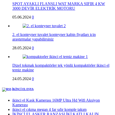
SPOT AYAKLI FLANŞLI WAT MARKA SIFIR 4 KW
3000 DEVİR ELEKTRİK MOTORU
05.06.2024
0
2. el konteyner tuvalet konteyner kabin fiyatları için
araştırmalar yapabilirsiniz
28.05.2024
0
Dizel tokmak kompaktörler tek yönlü kompaktörler ikinci el
temiz makine
24.05.2024
0
İKİNCİ EL EŞYA
ikinci el Kask Kamerası 16MP Ultra Hd Wifi Aksiyon
Kamerası
ikinci el çıkma megan 4 far sıfır komple takım
İKİNCİ EL ASKER RANZASI İKİ KATLI KALIN