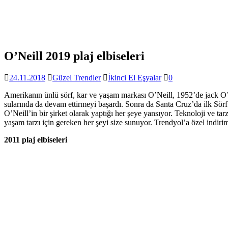
O’Neill 2019 plaj elbiseleri
24.11.2018
Güzel Trendler
İkinci El Eşyalar
0
Amerikanın ünlü sörf, kar ve yaşam markası O’Neill, 1952’de jack O’
sularında da devam ettirmeyi başardı. Sonra da Santa Cruz’da ilk Sörf
O’Neill’in bir şirket olarak yaptığı her şeye yansıyor. Teknoloji ve t
yaşam tarzı için gereken her şeyi size sunuyor. Trendyol’a özel indirim
2011 plaj elbiseleri