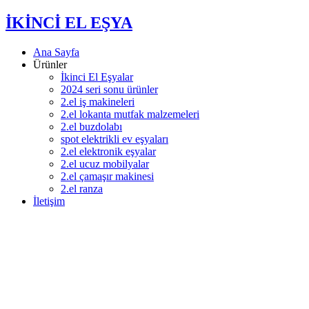
İKİNCİ EL EŞYA
Ana Sayfa
Ürünler
İkinci El Eşyalar
2024 seri sonu ürünler
2.el iş makineleri
2.el lokanta mutfak malzemeleri
2.el buzdolabı
spot elektrikli ev eşyaları
2.el elektronik eşyalar
2.el ucuz mobilyalar
2.el çamaşır makinesi
2.el ranza
İletişim