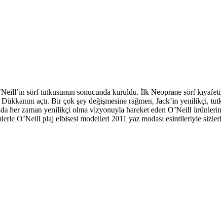
Neill’in sörf tutkusunun sonucunda kuruldu. İlk Neoprane sörf kıyafet
 Dükkanını açtı. Bir çok şey değişmesine rağmen, Jack’in yenilikçi, tut
arzda her zaman yenilikçi olma vizyonuyla hareket eden O’Neill ürünleri
lerle O’Neill plaj elbisesi modelleri 2011 yaz modası esintileriyle sizl