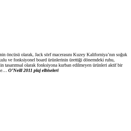
inin öncüsü olarak, Jack sörf macerasını Kuzey Kaliforniya’nın soğuk
kulu ve fonksiyonel board ürünlerinin ürettiği dönemdeki ruhu,
nin tasarımsal olarak fonksiyona kurban edilmeyen ürünleri aktif bir
erle…
O’Neill 2011 plaj elbiseleri