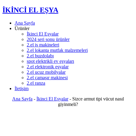
İKİNCİ EL EŞYA
Ana Sayfa
Ürünler
İkinci El Eşyalar
2024 seri sonu ürünler
2.el iş makineleri
2.el lokanta mutfak malzemeleri
2.el buzdolabı
spot elektrikli ev eşyaları
2.el elektronik eşyalar
2.el ucuz mobilyalar
2.el çamaşır makinesi
2.el ranza
İletişim
Ana Sayfa
-
İkinci El Eşyalar
-
Sizce armut tipi vücut nasıl
giyinmeli?