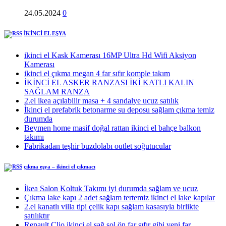
24.05.2024
0
İKİNCİ EL EŞYA
ikinci el Kask Kamerası 16MP Ultra Hd Wifi Aksiyon
Kamerası
ikinci el çıkma megan 4 far sıfır komple takım
İKİNCİ EL ASKER RANZASI İKİ KATLI KALIN
SAĞLAM RANZA
2.el ikea açılabilir masa + 4 sandalye ucuz satılık
İkinci el prefabrik betonarme su deposu sağlam çıkma temiz
durumda
Beymen home masif doğal rattan ikinci el bahçe balkon
takımı
Fabrikadan teşhir buzdolabı outlet soğutucular
çıkma eşya – ikinci el çıkmacı
İkea Salon Koltuk Takımı iyi durumda sağlam ve ucuz
Çıkma lake kapı 2 adet sağlam tertemiz ikinci el lake kapılar
2.el kanatlı villa tipi çelik kapı sağlam kasasıyla birlikte
satılıktır
Renault Clio ikinci el sağ sol ön far sıfır gibi yeni far