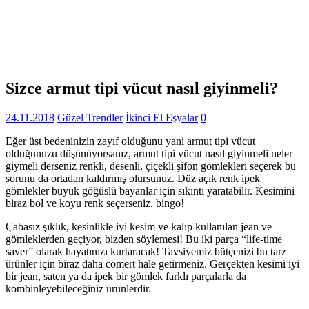
Sizce armut tipi vücut nasıl giyinmeli?
24.11.2018
Güzel Trendler
İkinci El Eşyalar
0
Eğer üst bedeninizin zayıf olduğunu yani armut tipi vücut
olduğunuzu düşünüyorsanız, armut tipi vücut nasıl giyinmeli neler
giymeli derseniz renkli, desenli, çiçekli şifon gömlekleri seçerek bu
sorunu da ortadan kaldırmış olursunuz. Düz açık renk ipek
gömlekler büyük göğüslü bayanlar için sıkıntı yaratabilir. Kesimini
biraz bol ve koyu renk seçerseniz, bingo!
Çabasız şıklık, kesinlikle iyi kesim ve kalıp kullanılan jean ve
gömleklerden geçiyor, bizden söylemesi! Bu iki parça “life-time
saver” olarak hayatınızı kurtaracak! Tavsiyemiz bütçenizi bu tarz
ürünler için biraz daha cömert hale getirmeniz. Gerçekten kesimi iyi
bir jean, saten ya da ipek bir gömlek farklı parçalarla da
kombinleyebileceğiniz ürünlerdir.