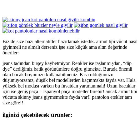
Biz de size bazı alternatifler hazırlamak istedik. armut tipi vücut nasıl
giyinmeli ne almalı derseniz işte size küçük ama altın değerinde
öneriler:
jeans tadından birşey kaybetmiyor. Renkler ise taşlanmışdan, “dip-
dye” dediğimiz batik görünümlere doğru gitmekte. Burada önemli
olan bacak boyunuzu kullanabilmeniz. Kısa olduğunuzu
düşünüyorsanız, düşük bel modellerden kaçınmakta fayda var. Hala
yüksek bel modası varken bu fırsatdan yararlanmalı! Uzun bacaklar
için ise geniş paça – İspanyol paça modeller birebir! ancak armut tipi
vücutta skinny jeans giymemekte fayda var!! pantolon etekler tam
size göre!!
ilginizi çekebilecek ürünler: